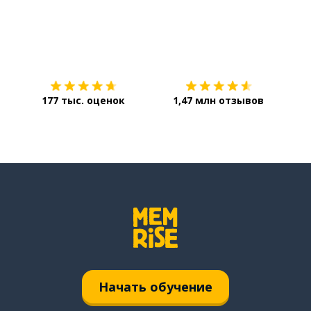
Загрузить из
App Store
Уст
177 тыс. оценок
1,47 млн отзывов
Начать обучение