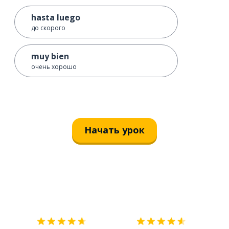
hasta luego
до скорого
muy bien
очень хорошо
Начать урок
Загрузить из
App Store
Уст