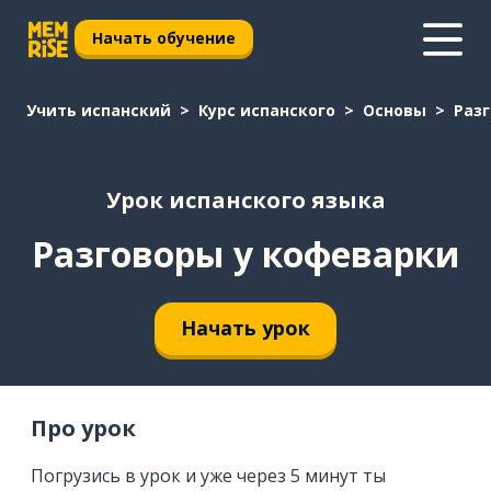
Начать обучение
Учить испанский
Курс испанского
Основы
Раз
Урок испанского языка
Разговоры у кофеварки
Начать урок
Про урок
Погрузись в урок и уже через 5 минут ты