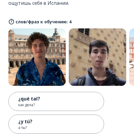
ощутишь себя в Испании.
слов/фраз к обучению: 4
¿qué tal?
как дела?
¿y tú?
а ты?