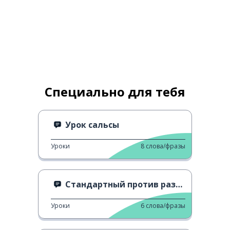
Специально для тебя
Урок сальсы
Уроки
8
слова/фразы
Стандартный против разговорного 1
Уроки
6
слова/фразы