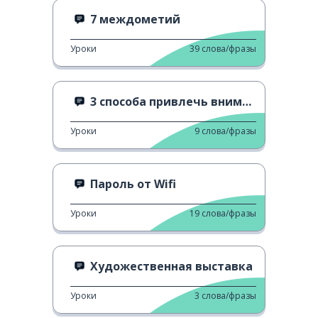
7 междометий
Уроки
39
слова/фразы
3 способа привлечь внимание
Уроки
9
слова/фразы
Пароль от Wifi
Уроки
19
слова/фразы
Художественная выставка
Уроки
3
слова/фразы