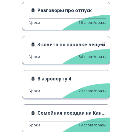
Разговоры про отпуск
Уроки
16
слова/фразы
3 совета по паковке вещей
Уроки
84
слова/фразы
В аэропорту 4
Уроки
29
слова/фразы
Семейная поездка на Канарские острова
Уроки
19
слова/фразы