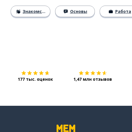
Знакомство
Основы
Работа
Загрузить из
App Store
Уст
177 тыс. оценок
1,47 млн отзывов