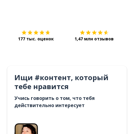
Загрузить из
App Store
Уст
177 тыс. оценок
1,47 млн отзывов
Ищи #контент, который
тебе нравится
Учись говорить о том, что тебя
действительно интересует