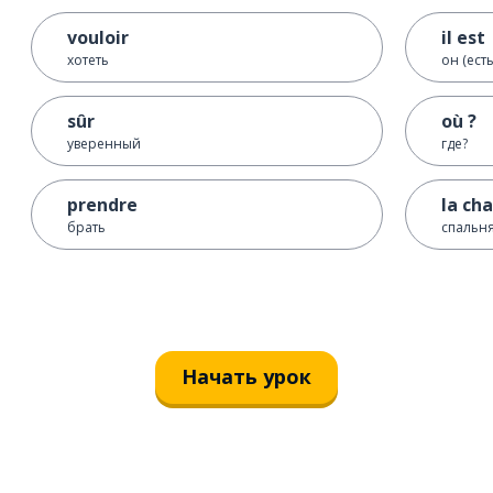
vouloir
il est
хотеть
он (есть
sûr
où ?
уверенный
где?
prendre
la ch
брать
спальн
Начать урок