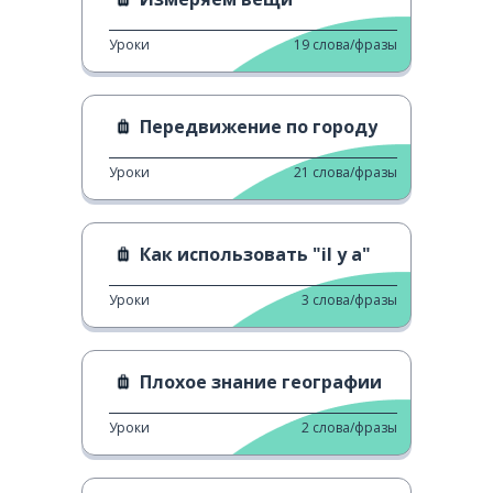
Уроки
19
слова/фразы
Передвижение по городу
Уроки
21
слова/фразы
Как использовать "il y a"
Уроки
3
слова/фразы
Плохое знание географии
Уроки
2
слова/фразы