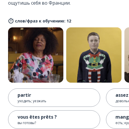
ощутишь себя во Франции.
слов/фраз к обучению: 12
partir
assez
уходить; уезжать
довольн
vous êtes prêts ?
mang
вы готовы?
есть; к