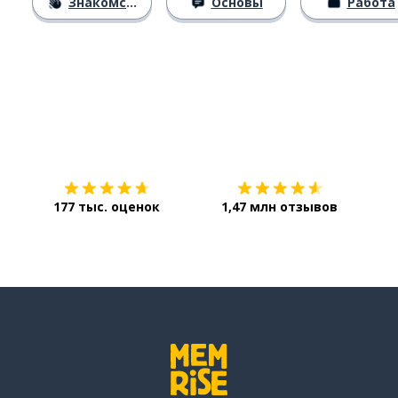
Знакомство
Основы
Работа
Загрузить из
App Store
Уст
177 тыс. оценок
1,47 млн отзывов