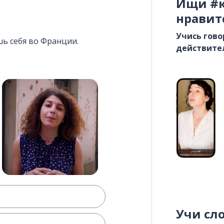
Ищи #к
нравит
Учись гово
шь себя во Франции.
действите
Учи сл
о