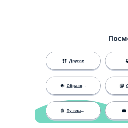
Посм
Другое
Образование
О
Путешествия