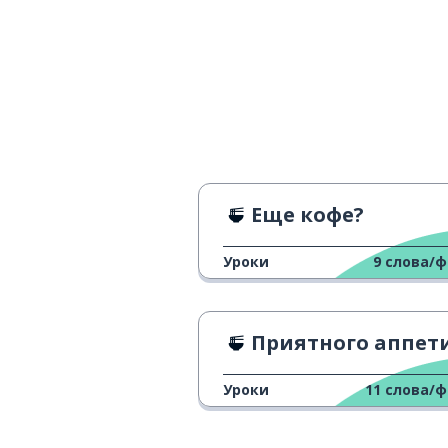
Еще кофе?
Уроки
9
слова/
Приятного аппети
Уроки
11
слова/