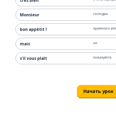
très bien
господин
Monsieur
приятного апп
bon appétit !
но
mais
пожалуйста
s'il vous plaît
Начать урок