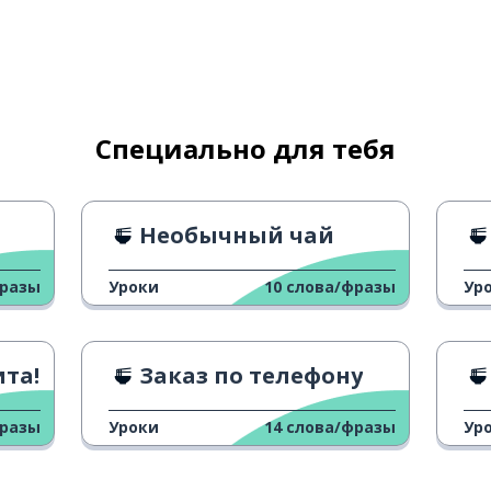
Специально для тебя
Необычный чай
фразы
Уроки
10
слова/фразы
Ур
та!
Заказ по телефону
фразы
Уроки
14
слова/фразы
Ур