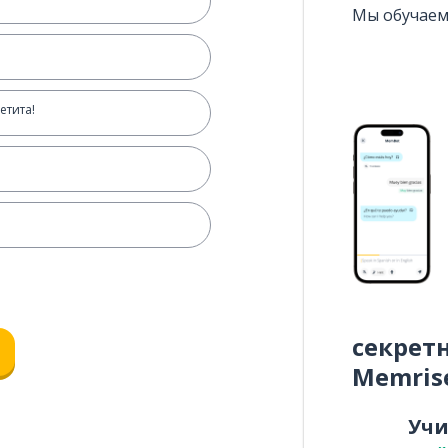
Мы обучаем
етита!
секрет
Memris
Уч