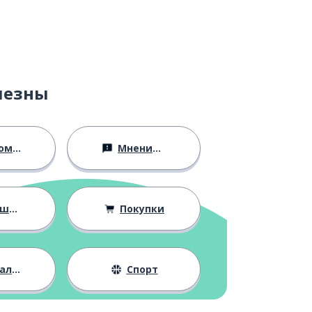
лезны
ство
Мнения и убеждения
ния
Покупки
жизнь
Спорт