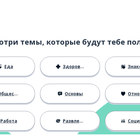
отри темы, которые будут тебе по
Еда
Здоровье
Знаком
бщество
Основы
Отноше
Работа
Развлечения
Социальная 