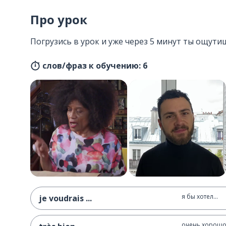
Про урок
Погрузись в урок и уже через 5 минут ты ощути
слов/фраз к обучению: 6
я бы хотел...
je voudrais ...
очень хорош