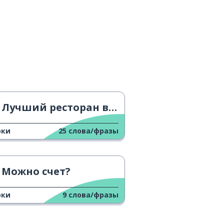
Лучший ресторан в Париже на Лунный год
оки
25
слова/фразы
Можно счет?
оки
9
слова/фразы