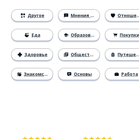
Другое
Мнения и убеждения
Отношения
Еда
Образование
Покупк
Здоровье
Общество
Путешествия
Знакомство
Основы
Работа
Загрузить из
App Store
Уст