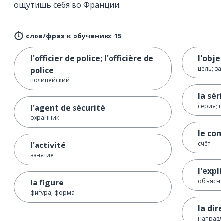
ощутишь себя во Франции.
слов/фраз к обучению: 15
l'officier de police; l'officière de
l'obje
цель; з
police
полицейский
la sér
серия; 
l'agent de sécurité
охранник
le co
счёт
l'activité
занятие
l'expl
объясн
la figure
фигура; форма
la dir
направ