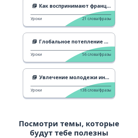
Как воспринимают французов
Уроки
21
слова/фразы
Глобальное потепление и океаны
Уроки
56
слова/фразы
Увлечение молодежи инфлюенсерами
Уроки
138
слова/фразы
Посмотри темы, которые
будут тебе полезны