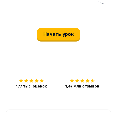
Начать урок
Загрузить из
App Store
Уст
177 тыс. оценок
1,47 млн отзывов