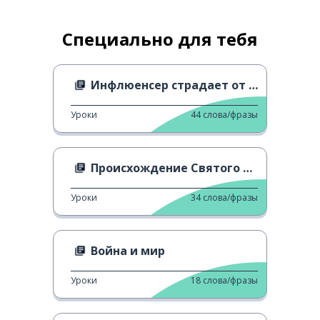
Специально для тебя
Инфлюенсер страдает от фатфобных комментариев
Уроки
44
слова/фразы
Происхождение Святого Патрика
Уроки
34
слова/фразы
Война и мир
Уроки
18
слова/фразы