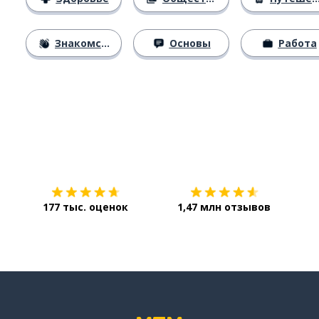
Знакомство
Основы
Работа
Загрузить из
App Store
Уст
177 тыс. оценок
1,47 млн отзывов