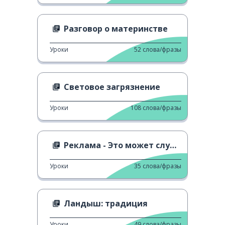
Разговор о материнстве
Уроки
52
слова/фразы
Световое загрязнение
Уроки
108
слова/фразы
Реклама - Это может случиться и с вами
Уроки
35
слова/фразы
Ландыш: традиция
Уроки
49
слова/фразы