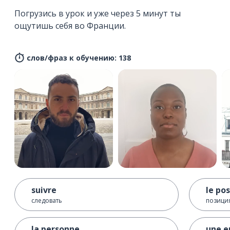
Погрузись в урок и уже через 5 минут ты
ощутишь себя во Франции.
слов/фраз к обучению: 138
suivre
le po
следовать
позиция
la personne
une e