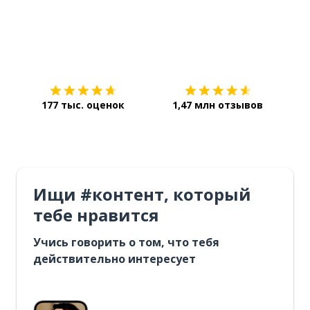
Загрузить из
App Store
Уст
177 тыс. оценок
1,47 млн отзывов
Ищи #контент, который
тебе нравится
Учись говорить о том, что тебя
действительно интересует