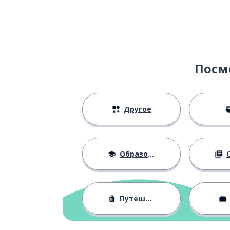
Посм
Другое
Образование
О
Путешествия