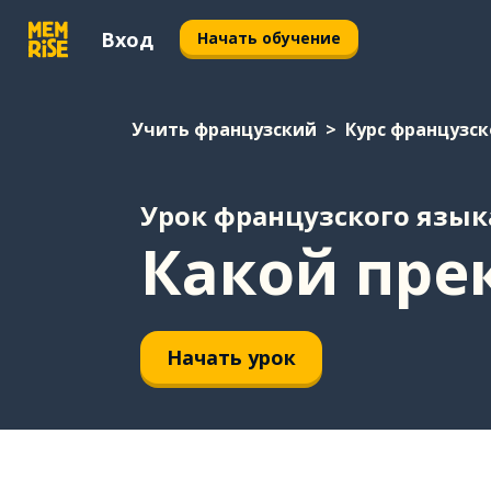
Вход
Начать обучение
Учить французский
Курс французск
Урок французского язык
Какой пре
Начать урок