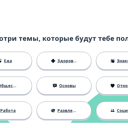
отри темы, которые будут тебе по
Еда
Здоровье
Знаком
бщество
Основы
Отноше
Работа
Развлечения
Социальная 