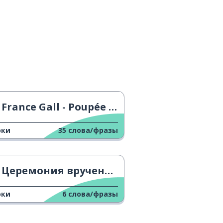
France Gall - Poupée de Cire, Poupée de Son
оки
35
слова/фразы
Церемония вручения Оскара
оки
6
слова/фразы