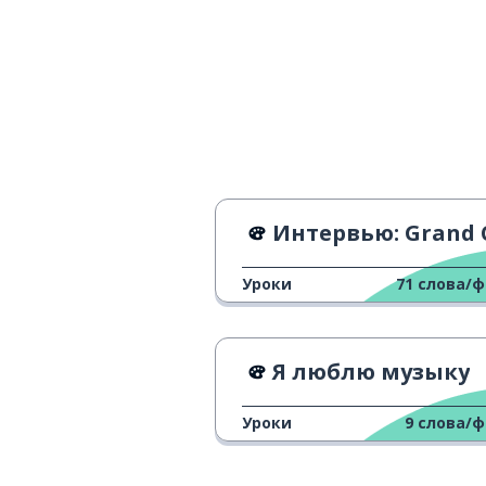
Интервью: Grand Corps Mala
Уроки
71
слова/
Я люблю музыку
Уроки
9
слова/