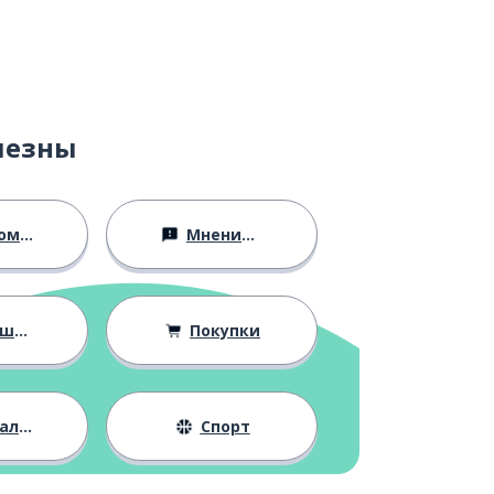
лезны
ство
Мнения и убеждения
ния
Покупки
жизнь
Спорт