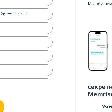
Мы обучаем
(делать что-либо)
секрет
Memris
Уч
я