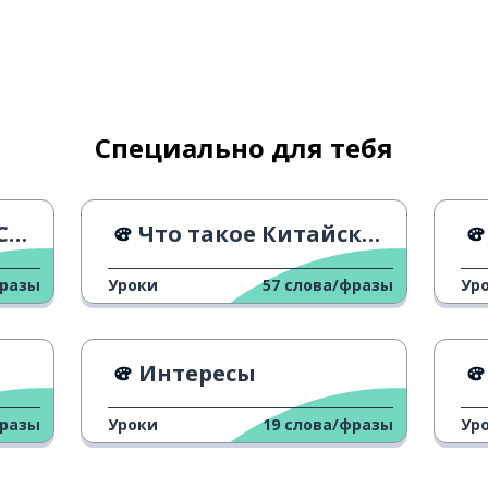
Специально для тебя
de
Что такое Китайский Новый год?
фразы
Уроки
57
слова/фразы
Ур
Интересы
фразы
Уроки
19
слова/фразы
Ур