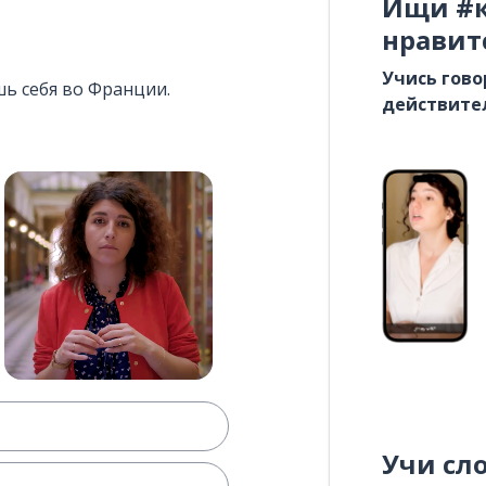
Ищи #к
нравит
Учись гово
шь себя во Франции.
действите
Учи сл