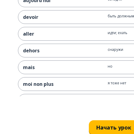
aujourd'hui
быть должным 
devoir
идти; ехать
aller
снаружи
dehors
но
mais
я тоже нет
moi non plus
смотреть
regarder
что?
quoi ?
Начать урок
мне не хочетс