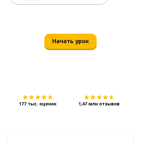
Начать урок
Загрузить из
App Store
Уст
177 тыс. оценок
1,47 млн отзывов