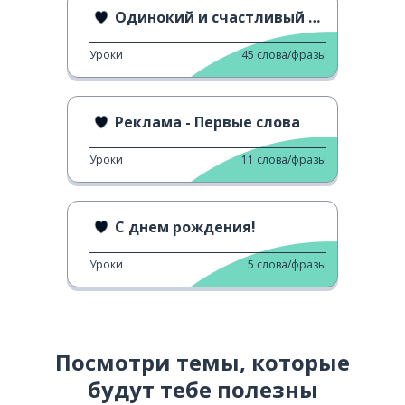
Одинокий и счастливый на День Святого Валентина
Уроки
45
слова/фразы
Реклама - Первые слова
Уроки
11
слова/фразы
С днем рождения!
Уроки
5
слова/фразы
Посмотри темы, которые
будут тебе полезны