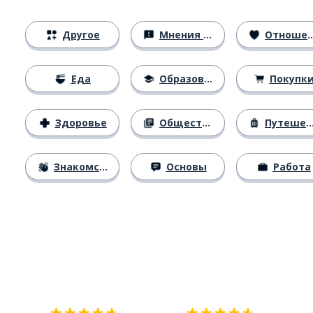
Другое
Мнения и убеждения
Отношения
Еда
Образование
Покупк
Здоровье
Общество
Путешествия
Знакомство
Основы
Работа
Загрузить из
App Store
Уст