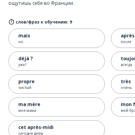
ощутишь себя во Франции.
слов/фраз к обучению: 9
mais
après
но
после
déjà ?
toujo
уже?
всегда
propre
très
чистый
очень
ma mère
mon f
моя мама
мой бр
cet après-midi
сегодня днём