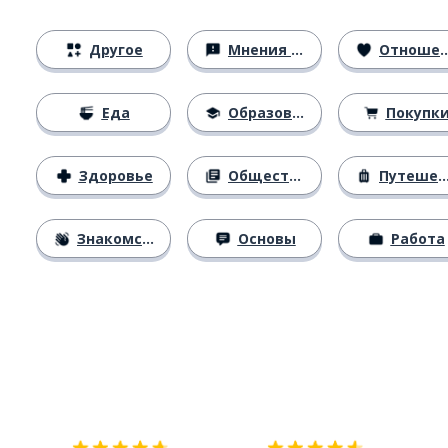
Другое
Мнения и убеждения
Отношения
Еда
Образование
Покупк
Здоровье
Общество
Путешествия
Знакомство
Основы
Работа
Загрузить из
App Store
Уст