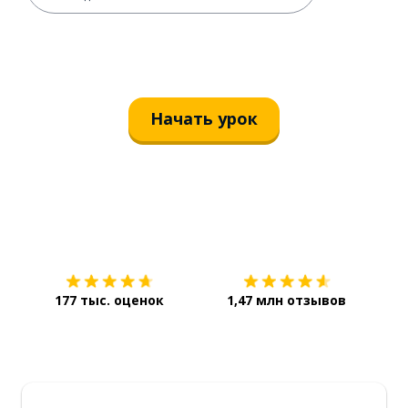
Начать урок
Загрузить из
App Store
Уст
177 тыс. оценок
1,47 млн отзывов