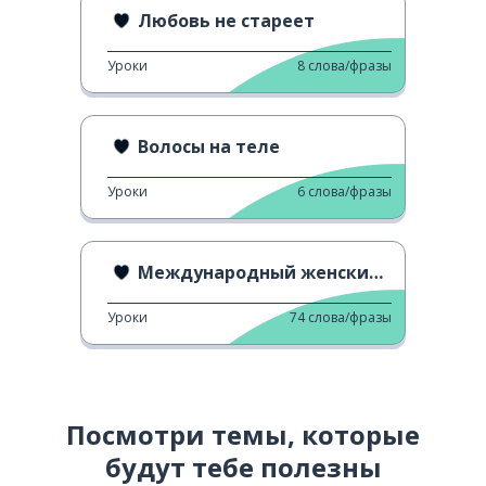
Любовь не стареет
Уроки
8
слова/фразы
Волосы на теле
Уроки
6
слова/фразы
Международный женский день
Уроки
74
слова/фразы
Посмотри темы, которые
будут тебе полезны