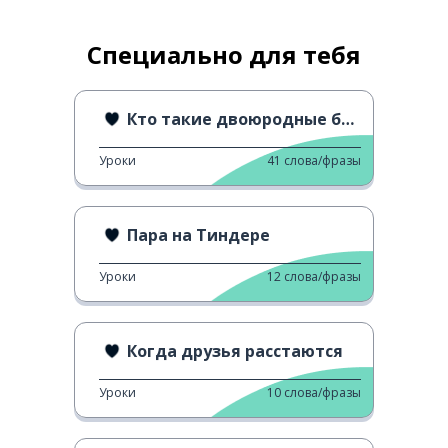
Специально для тебя
Кто такие двоюродные братья?
Уроки
41
слова/фразы
Пара на Тиндере
Уроки
12
слова/фразы
Когда друзья расстаются
Уроки
10
слова/фразы