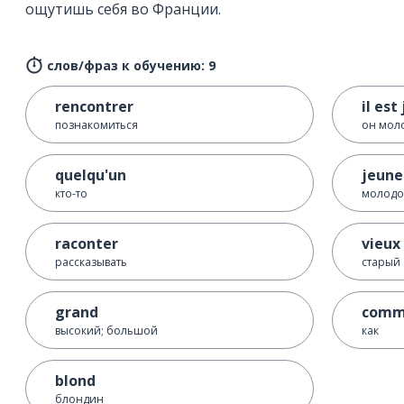
ощутишь себя во Франции.
слов/фраз к обучению: 9
rencontrer
il est
познакомиться
он мол
quelqu'un
jeune
кто-то
молод
raconter
vieux
рассказывать
старый
grand
com
высокий; большой
как
blond
блондин