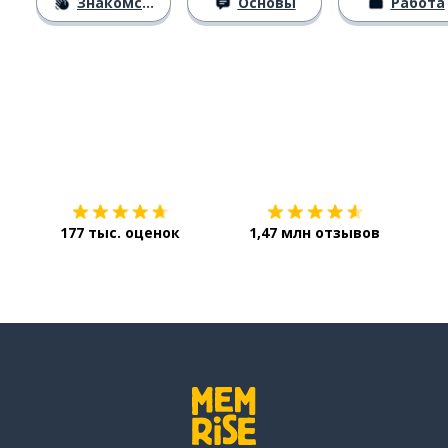
Знакомство
Основы
Работа
Загрузить из
App Store
Уст
177 тыс. оценок
1,47 млн отзывов