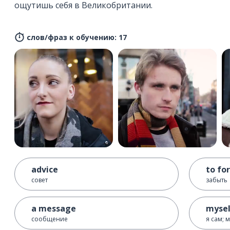
ощутишь себя в Великобритании.
слов/фраз к обучению: 17
advice
to fo
совет
забыть
a message
mysel
сообщение
я сам; 