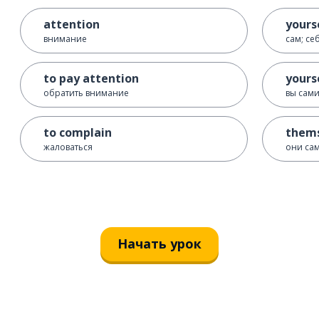
attention
yours
внимание
сам; се
to pay attention
yours
обратить внимание
вы сами
to complain
thems
жаловаться
они сам
Начать урок