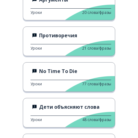
Уроки
20
слова/фразы
Противоречия
Уроки
21
слова/фразы
No Time To Die
Уроки
77
слова/фразы
Дети объясняют слова
Уроки
48
слова/фразы