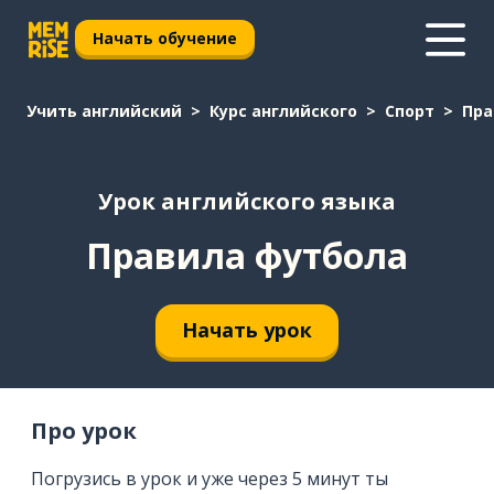
Начать обучение
Учить английский
Курс английского
Спорт
Пра
Урок английского языка
Правила футбола
Начать урок
Про урок
Погрузись в урок и уже через 5 минут ты