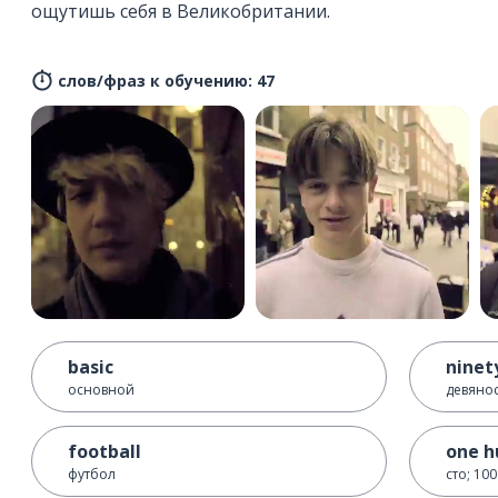
ощутишь себя в Великобритании.
слов/фраз к обучению: 47
basic
ninet
основной
девянос
football
one h
футбол
сто; 100