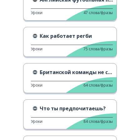
Уроки
47
слова/фразы
Как работает регби
Уроки
75
слова/фразы
Британской команды не существует
Уроки
64
слова/фразы
Что ты предпочитаешь?
Уроки
84
слова/фразы