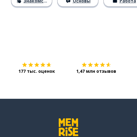
Знакомство
Основы
Работа
Загрузить из
App Store
Уст
177 тыс. оценок
1,47 млн отзывов