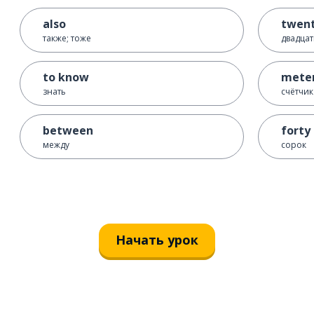
also
twen
также; тоже
двадцат
to know
mete
знать
счётчик
between
forty
между
сорок
Начать урок