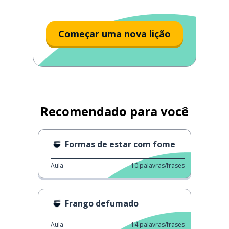
Começar uma nova lição
Recomendado para você
Formas de estar com fome
Aula
10
palavras/frases
Frango defumado
Aula
14
palavras/frases