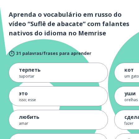
Aprenda o vocabulário em russo do
vídeo “Suflê de abacate” com falantes
nativos do idioma no Memrise
31 palavras/frases para aprender
терпеть
кот
suportar
um gato
это
уши
isso; esse
orelhas
любить
сдел
amar
fazer