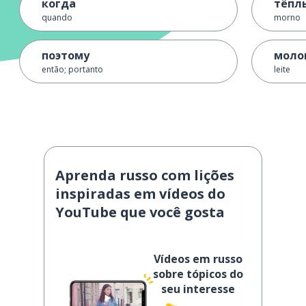
когда
тёпл
quando
morno
поэтому
моло
então; portanto
leite
Aprenda russo com lições
inspiradas em vídeos do
YouTube que você gosta
Vídeos em russo
sobre tópicos do
seu interesse