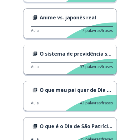
Anime vs. japonês real
Aula
7
palavras/frases
O sistema de previdência social no Japão
Aula
37
palavras/frases
O que meu pai quer de Dia dos Pais
Aula
43
palavras/frases
O que é o Dia de São Patrício?
Aula
25
palavras/frases