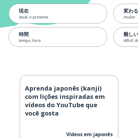
現在
変わ
atual; o presente
mudar
時間
難し
tempo; hora
difícil; 
Aprenda japonês (kanji)
com lições inspiradas em
vídeos do YouTube que
você gosta
Vídeos em japonês