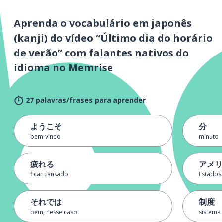
Aprenda o vocabulário em japonês
(kanji) do vídeo “Último dia do horário
de verão” com falantes nativos do
idioma no Memrise
27 palavras/frases para aprender
ようこそ
分
bem-vindo
minuto
疲れる
アメ
ficar cansado
Estados
それでは
制度
bem; nesse caso
sistema