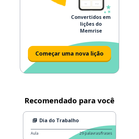
Convertidos em
lições do
Memrise
Começar uma nova lição
Recomendado para você
Dia do Trabalho
Aula
29
palavras/frases