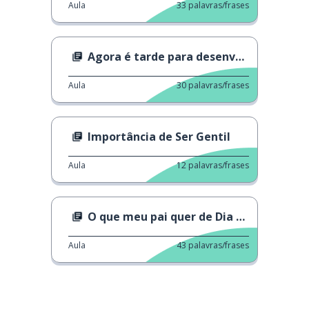
Aula
33
palavras/frases
Agora é tarde para desenvolver IA?
Aula
30
palavras/frases
Importância de Ser Gentil
Aula
12
palavras/frases
O que meu pai quer de Dia dos Pais
Aula
43
palavras/frases