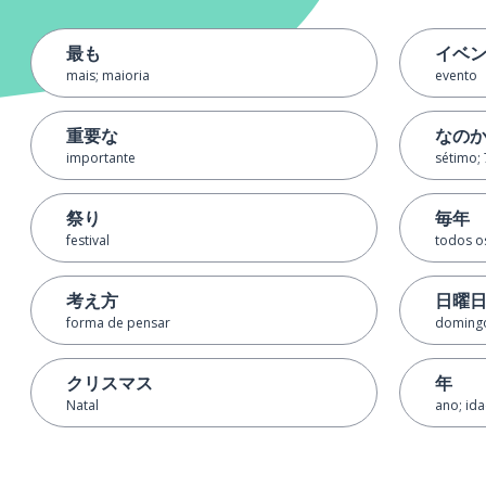
最も
イベ
mais; maioria
evento
重要な
なの
importante
sétimo; 
祭り
毎年
festival
todos o
考え方
日曜
forma de pensar
doming
クリスマス
年
Natal
ano; id