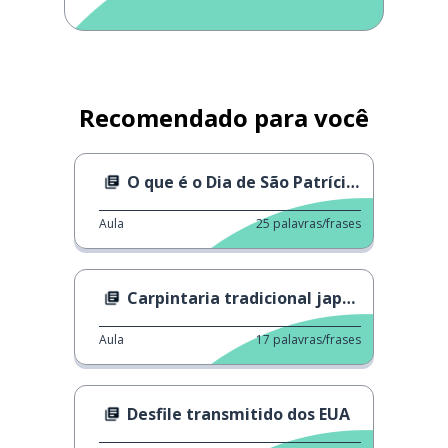
Recomendado para você
O que é o Dia de São Patrício?
Aula
25
palavras/frases
Carpintaria tradicional japonesa
Aula
17
palavras/frases
Desfile transmitido dos EUA