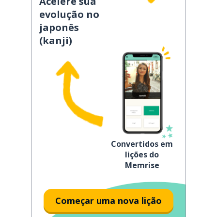
Acelere sua
evolução no
japonês
(kanji)
Convertidos em
lições do
Memrise
Começar uma nova lição