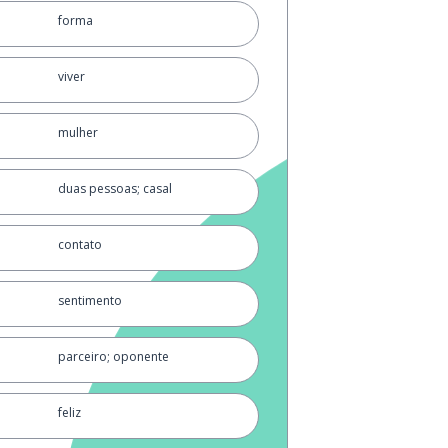
forma
viver
mulher
duas pessoas; casal
contato
sentimento
parceiro; oponente
feliz