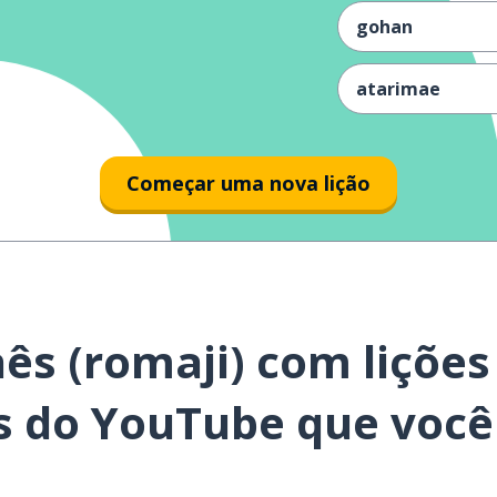
gohan
atarimae
shikashi
Começar uma nova lição
ke-kkon
isshō
ryōshin
ês (romaji) com lições
onaji
s do YouTube que você
kangae