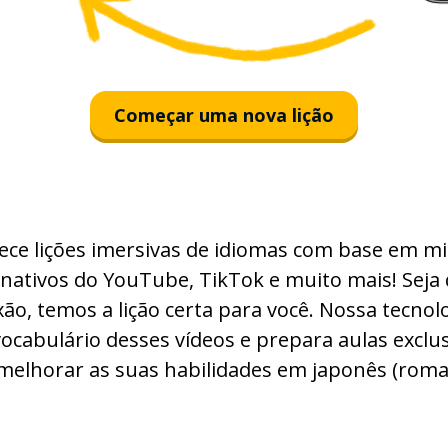
sugata
kankei
Começar uma nova lição
mitomeru
zenkoku
ce lições imersivas de idiomas com base em mi
dōnyū
nativos do YouTube, TikTok e muito mais! Seja 
sukunai
xão, temos a lição certa para você. Nossa tecnolo
ocabulário desses vídeos e prepara aulas exclus
genjō
melhorar as suas habilidades em japonês (romaj
kentō