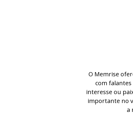
O Memrise ofere
com falantes 
interesse ou pai
importante no v
a 