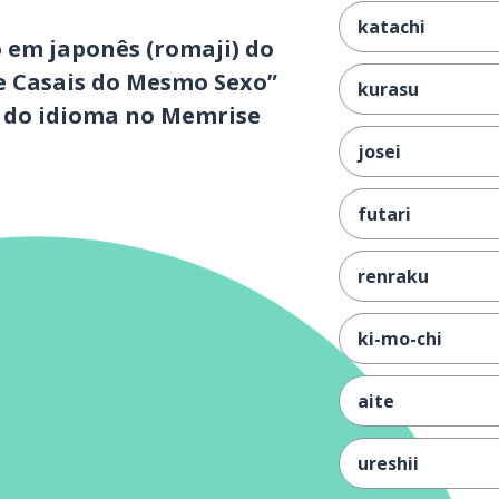
katachi
 em japonês (romaji) do
e Casais do Mesmo Sexo”
kurasu
s do idioma no Memrise
josei
futari
renraku
ki-mo-chi
aite
ureshii