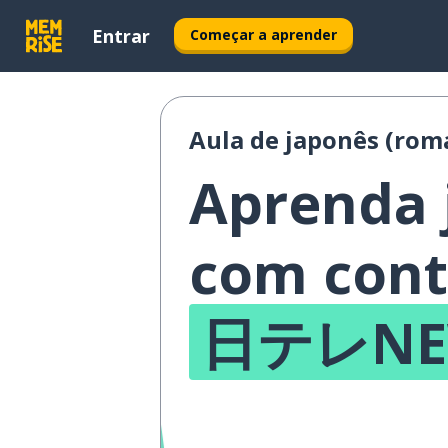
Entrar
Começar a aprender
Aula de japonês (roma
Aprenda 
com cont
日テレNE