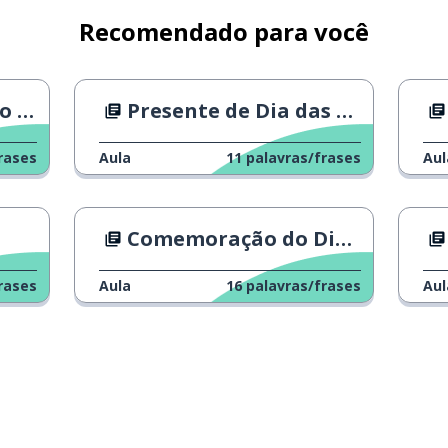
wakuwaku
Recomendado para você
dokidoki
rde?
Presente de Dia das Mães do marido
houseki
rases
Aula
11
palavras/frases
Aul
Comemoração do Dia Internacional da Mulher
rases
Aula
16
palavras/frases
Aul