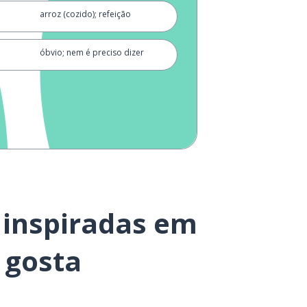
arroz (cozido); refeição
óbvio; nem é preciso dizer
no entanto
casamento
para sempre
pais
 inspiradas em
mesmo
 gosta
pensamento; opinião