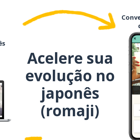
guruguru
Conve
mawaru
shokku
ês
Acelere sua
yubiwa
evolução no
jidai
japonês
kekkonshiki
(romaji)
yūjin
yūki