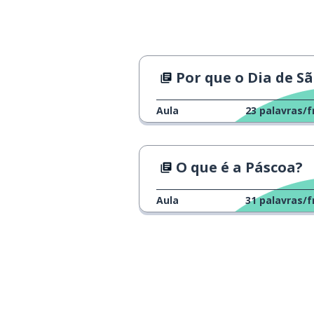
Por que o Dia de São Patrício é ve
Aula
23
palavras/f
O que é a Páscoa?
Aula
31
palavras/f