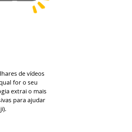
aparência
relação
admitir
nacional; em todo país
introdução
lhares de vídeos
qual for o seu
menos
gia extrai o mais
ivas para ajudar
situação atual
i).
análise; discussão