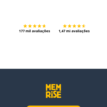
Baixe na
App Store
Baixe n
177 mil avaliações
1,47 mi avaliações