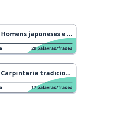
ansioso; animado
coração palpitando
Homens japoneses e o horário de verão
pedra preciosa; joia
a
29
palavras/frases
Carpintaria tradicional japonesa
a
17
palavras/frases