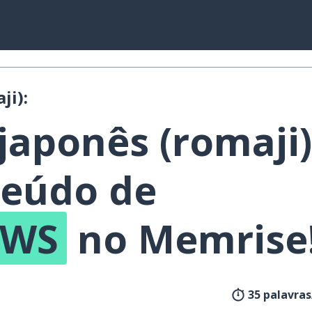
ji):
japonês (romaji)
eúdo de
WS
no Memrise
35 palavra