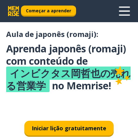
Começar a aprender
Aula de japonês (romaji):
Aprenda japonês (romaji)
com conteúdo de
インビクタス岡哲也の売れ
る営業学
no Memrise!
Iniciar lição gratuitamente