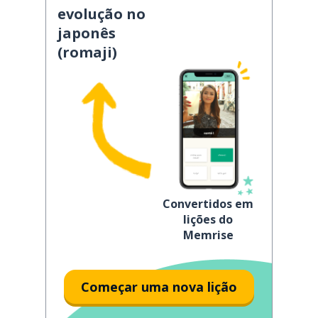
evolução no
japonês
(romaji)
Convertidos em
lições do
Memrise
Começar uma nova lição