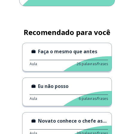
Recomendado para você
Faça o mesmo que antes
Aula
26
palavras/frases
Eu não posso
Aula
6
palavras/frases
Novato conhece o chefe assustador
Aula
39
palavras/frases