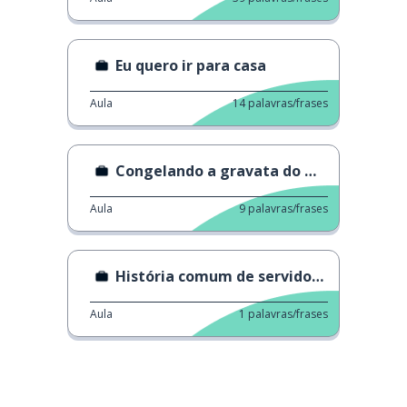
Eu quero ir para casa
Aula
14
palavras/frases
Congelando a gravata do meu chefe
Aula
9
palavras/frases
História comum de servidor público
Aula
1
palavras/frases