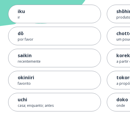
iku
shōhi
ir
produt
dō
chott
por favor
um pou
saikin
korek
recentemente
a partir
okiniiri
tokor
favorito
a propós
uchi
doko
casa; enquanto; antes
onde