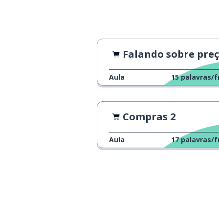
Falando sobre preços
Aula
15
palavras/f
Compras 2
Aula
17
palavras/f