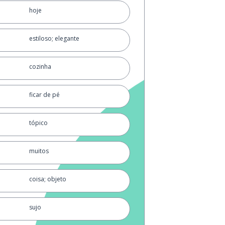
hoje
estiloso; elegante
cozinha
ficar de pé
tópico
muitos
coisa; objeto
sujo