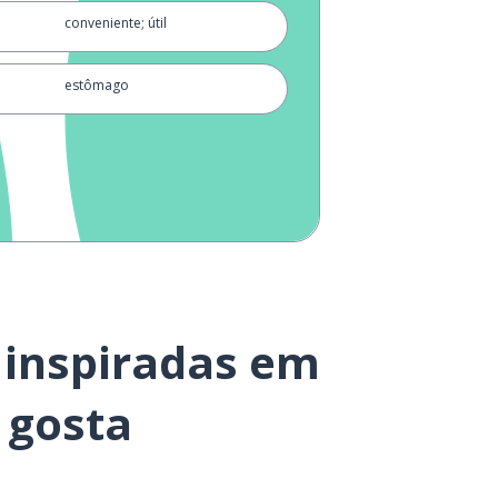
conveniente; útil
estômago
aqui
amar
obrigado pela comida (antes da
refeição)
 inspiradas em
água (não quente)
 gosta
junto
segundo tempo