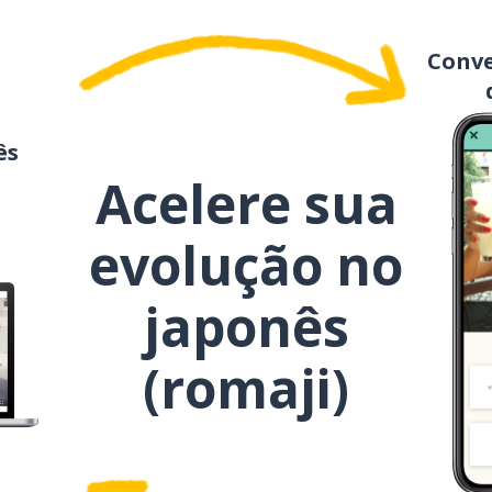
naru
Conve
sō
ês
tsuyoi desu
Acelere sua
miru
evolução no
japonês
(romaji)