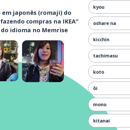
kyou
 em japonês (romaji) do
 fazendo compras na IKEA”
oshare na
s do idioma no Memrise
kicchin
tachimasu
koto
ōi
mono
kitanai