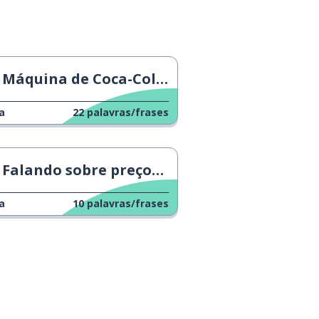
Máquina de Coca-Cola muito fria
a
22
palavras/frases
Falando sobre preços 2
a
10
palavras/frases