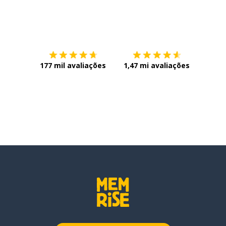
Baixe na
App Store
Baixe n
177 mil avaliações
1,47 mi avaliações