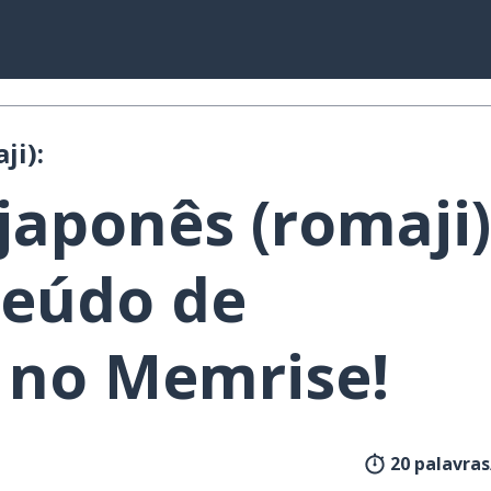
ji):
japonês (romaji)
eúdo de
no Memrise!
20 palavra