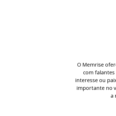
O Memrise ofere
com falantes 
interesse ou pai
importante no v
a 