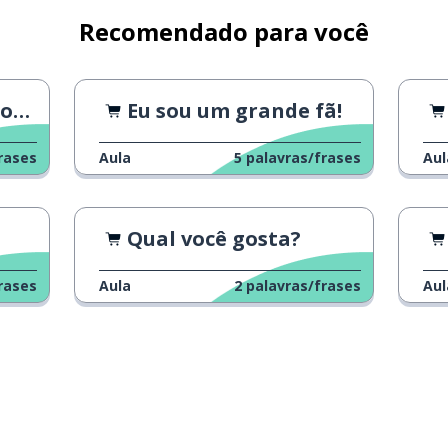
Recomendado para você
 1
Eu sou um grande fã!
rases
Aula
5
palavras/frases
Aul
Qual você gosta?
rases
Aula
2
palavras/frases
Aul