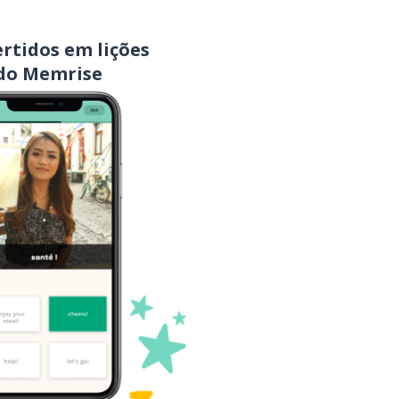
tornar-se
rtidos em lições
do Memrise
então; assim
é forte
assistir