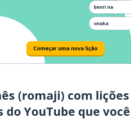
benri na
onaka
koko
Começar uma nova lição
daisuki desu
itadakimasu
ês (romaji) com lições
mizu
s do YouTube que você
issho
kōhan sen