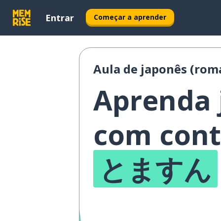
Entrar
Começar a aprender
Aula de japonês (roma
Aprenda 
com cont
とますん