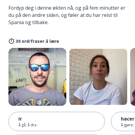
Fordyp deg i denne økten nå, og på fem minutter er
du på den andre siden, og føler at du har reist til
Spania og tilbake.
30 ord/fraser å lære
ir
hacer
å gå; å dra
å gjøre;