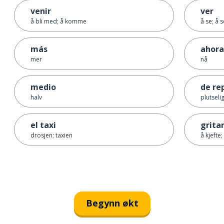
venir
ver
å bli med; å komme
å se; å 
más
ahora
mer
nå
medio
de re
halv
plutseli
el taxi
grita
drosjen; taxien
å kjefte;
Begynn økt