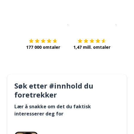
Last ned på
App Store
Få det p
177 000 omtaler
1,47 mill. omtaler
Søk etter #innhold du
foretrekker
Lær å snakke om det du faktisk
interesserer deg for