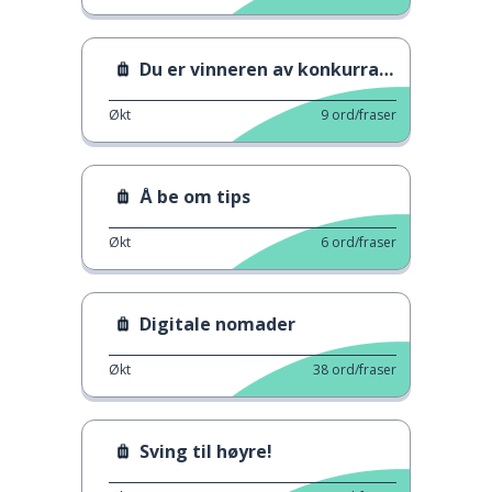
Du er vinneren av konkurransen!
Økt
9
ord/fraser
Å be om tips
Økt
6
ord/fraser
Digitale nomader
Økt
38
ord/fraser
Sving til høyre!