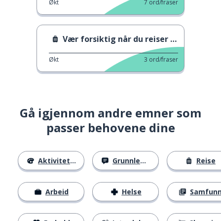
Økt
7
ord/fraser
Vær forsiktig når du reiser til Spania
Økt
3
ord/fraser
Gå igjennom andre emner som
passer behovene dine
Aktiviteter
Grunnleggende
Reise
Arbeid
Helse
Samfun