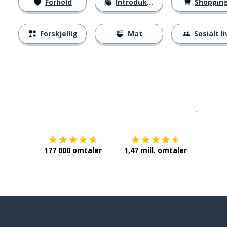
Forhold
Introduksjoner
Shoppin
Forskjellig
Mat
Sosialt li
Last ned på
App Store
Få det p
177 000 omtaler
1,47 mill. omtaler