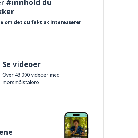
er #innhold du
kker
e om det du faktisk interesserer
Se videoer
Over 48 000 videoer med
morsmålstalere
ene