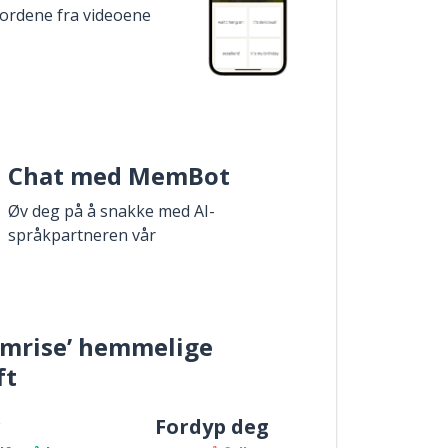
 ordene fra videoene
Chat med MemBot
Øv deg på å snakke med AI-
språkpartneren vår
mrise’ hemmelige
ft
r
Fordyp deg