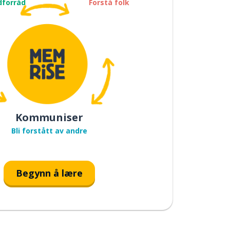
dforråd
Forstå folk
Kommuniser
Bli forstått av andre
Begynn å lære