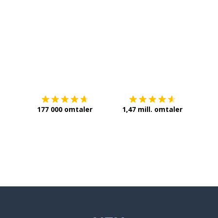
att; likevel
Last ned på
App Store
Få det 
177 000 omtaler
1,47 mill. omtaler
ettene