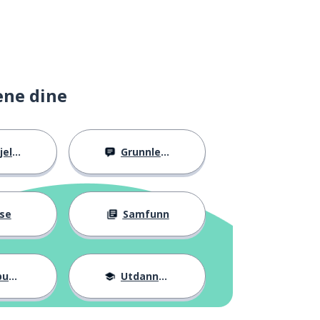
ene dine
llig
Grunnleggende
se
Samfunn
ter
Utdannelse