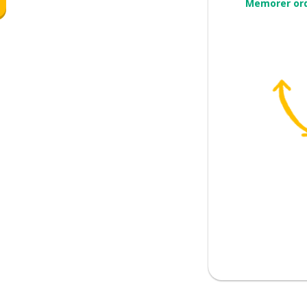
Memorer or
dukke opp
ening; å tenke
der