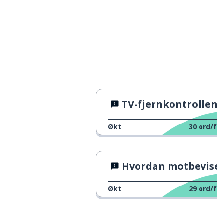
da; så
entonces
ingenting; ikke
nada
fordi; siden
porque
å betale
pagar
TV-fjernkontrolle
folkene; menn
la gente
Økt
30
ord/f
absolutt
absolutamente
Hvordan motbevise en meni
bedre
mejor
Økt
29
ord/f
jeg liker ikke ...
no me gusta ...