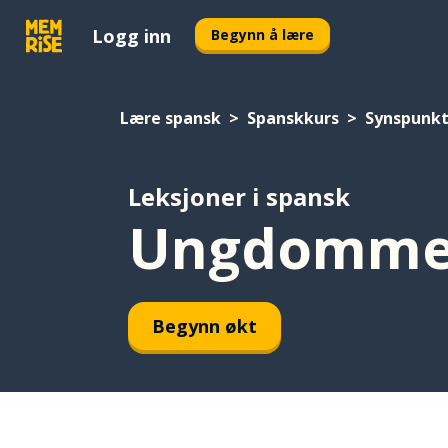
Logg inn
Begynn å lære
Lære spansk
Spanskkurs
Synspunkt
Leksjoner i spansk
Ungdommer
Begynn økt