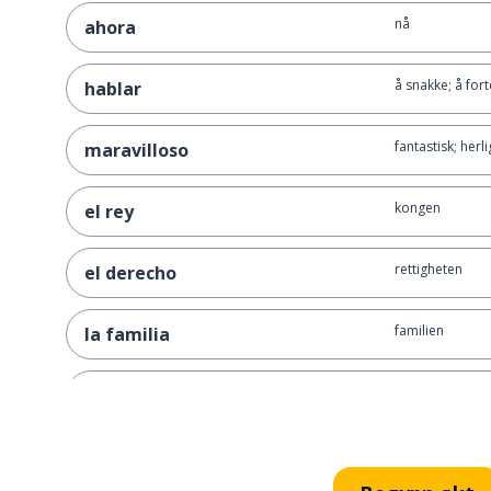
nå
ahora
å snakke; å fort
hablar
fantastisk; herlig
maravilloso
kongen
el rey
rettigheten
el derecho
familien
la familia
landet
el país
litt
un poquito