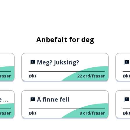
 noe
Anbefalt for deg
n
Meg? Juksing?
eskene
raser
Økt
22
ord/fraser
Øk
ng
Å finne feil
raser
Økt
8
ord/fraser
Øk