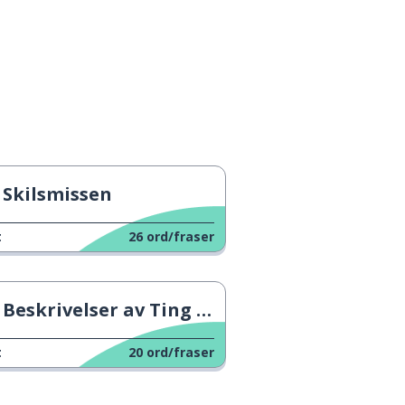
Skilsmissen
t
26
ord/fraser
Beskrivelser av Ting og Folk
t
20
ord/fraser