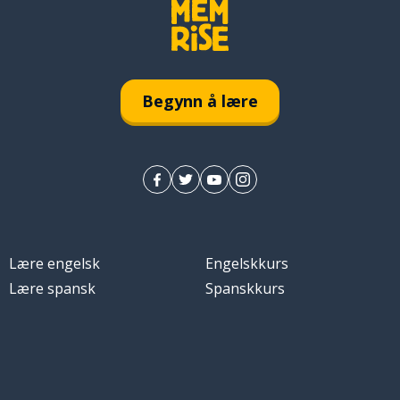
eller
Begynn å lære
Lære engelsk
Engelskkurs
Lære spansk
Spanskkurs
u (noe) opp