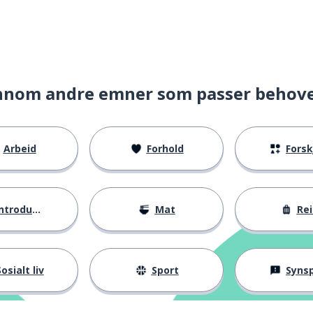
(et instrument)
nnom andre emner som passer behov
smål)
Arbeid
Forhold
Forskje
ntroduksjoner
Mat
Rei
osialt liv
Sport
Synspunk