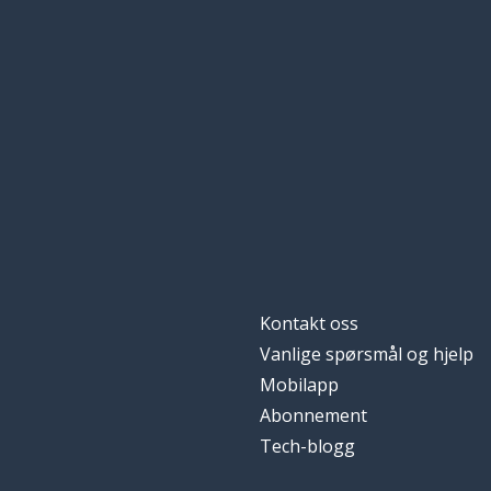
verken; ingen; h
tampoco
å anta; å tro
suponer
problemet
el problema
årlig
anual
butikken
la tienda
Kontakt oss
femti; 50
cincuenta
Vanlige spørsmål og hjelp
Mobilapp
euroen (€)
el euro
Abonnement
Tech-blogg
å gå opp; å skr
subir