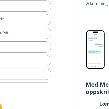
Vi lærer deg
elle
; flott
Med Me
oppskri
Læ