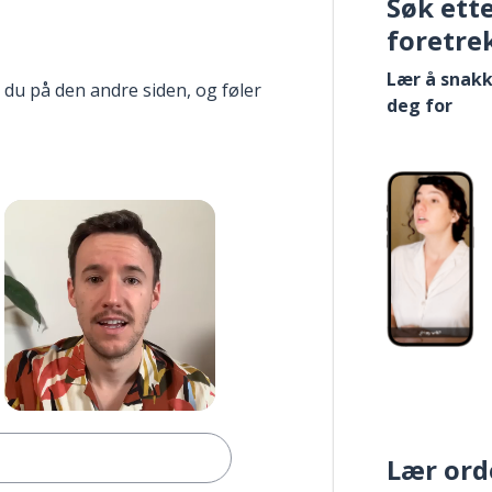
Søk ett
foretre
Lær å snakk
 du på den andre siden, og føler
deg for
Lær ord