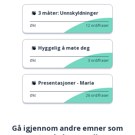
3 måter: Unnskyldninger
Økt
12
ord/fraser
Hyggelig å møte deg
Økt
3
ord/fraser
Presentasjoner - María
Økt
26
ord/fraser
Gå igjennom andre emner som