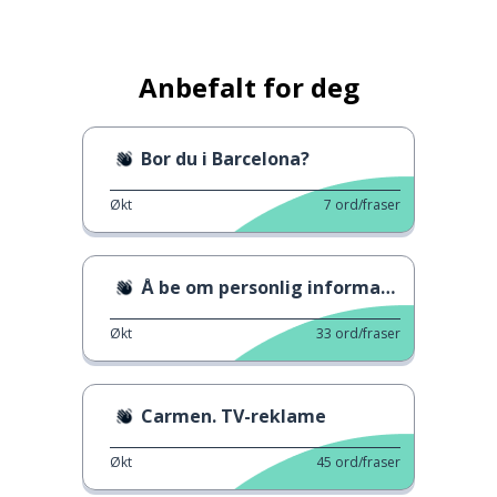
Anbefalt for deg
Bor du i Barcelona?
Økt
7
ord/fraser
Å be om personlig informasjon
Økt
33
ord/fraser
Carmen. TV-reklame
Økt
45
ord/fraser