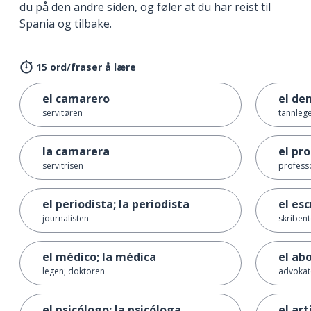
du på den andre siden, og føler at du har reist til
Spania og tilbake.
15 ord/fraser å lære
el camarero
el den
servitøren
tannleg
la camarera
el pr
servitrisen
profess
el periodista; la periodista
el esc
journalisten
skriben
el médico; la médica
el ab
legen; doktoren
advokat
el psicólogo; la psicóloga
el art