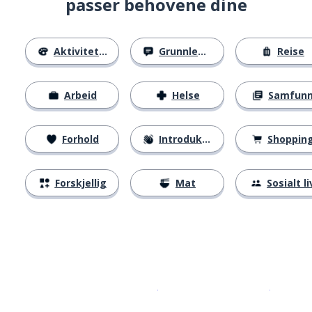
passer behovene dine
Aktiviteter
Grunnleggende
Reise
Arbeid
Helse
Samfun
Forhold
Introduksjoner
Shoppin
Forskjellig
Mat
Sosialt li
Last ned på
App Store
Få det p