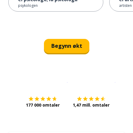
psykologen
artisten
Begynn økt
Last ned på
App Store
Få det p
177 000 omtaler
1,47 mill. omtaler