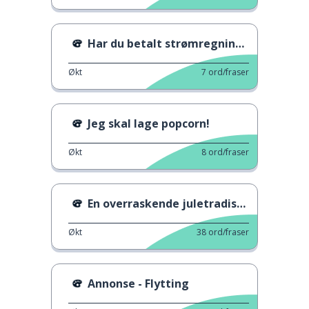
Har du betalt strømregningen?
Økt
7
ord/fraser
Jeg skal lage popcorn!
Økt
8
ord/fraser
En overraskende juletradisjon i Catalonia
Økt
38
ord/fraser
Annonse - Flytting