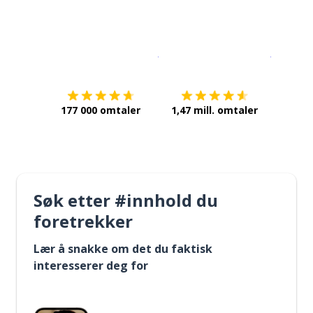
Last ned på
App Store
Få det p
177 000 omtaler
1,47 mill. omtaler
Søk etter #innhold du
foretrekker
Lær å snakke om det du faktisk
interesserer deg for