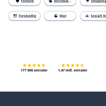
Forhold
Introduksjoner
Shoppin
Forskjellig
Mat
Sosialt li
Last ned på
App Store
Få det p
177 000 omtaler
1,47 mill. omtaler