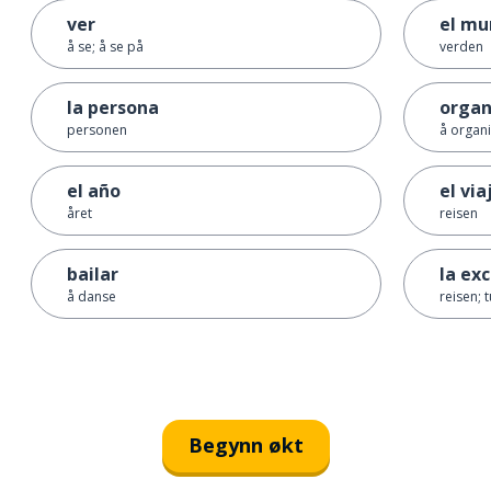
ver
el mu
å se; å se på
verden
la persona
organ
personen
å organ
el año
el via
året
reisen
bailar
la ex
å danse
reisen; 
Begynn økt