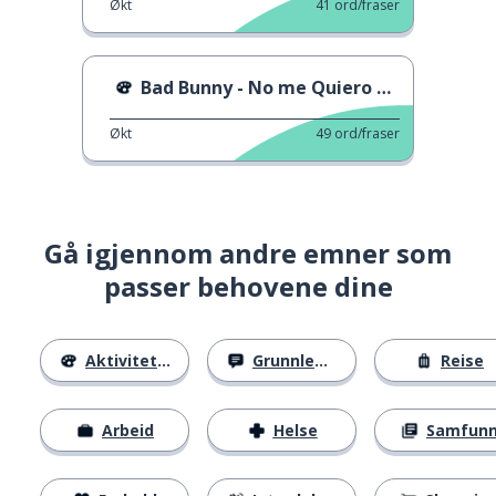
Økt
41
ord/fraser
Bad Bunny - No me Quiero Casar
Økt
49
ord/fraser
Gå igjennom andre emner som
passer behovene dine
Aktiviteter
Grunnleggende
Reise
Arbeid
Helse
Samfun