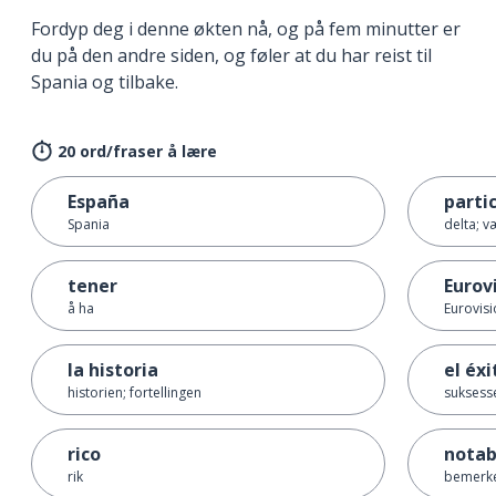
Fordyp deg i denne økten nå, og på fem minutter er
du på den andre siden, og føler at du har reist til
Spania og tilbake.
20 ord/fraser å lære
España
parti
Spania
delta; 
tener
Eurov
å ha
Eurovis
la historia
el éxi
historien; fortellingen
suksess
rico
notab
rik
bemerke