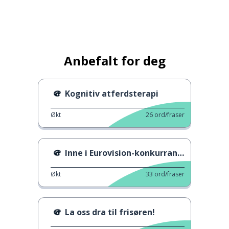
Anbefalt for deg
Kognitiv atferdsterapi
Økt
26
ord/fraser
Inne i Eurovision-konkurransen
Økt
33
ord/fraser
La oss dra til frisøren!