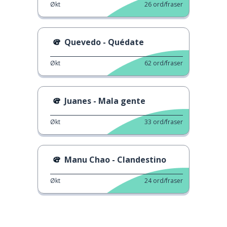
Økt
26
ord/fraser
Quevedo - Quédate
Økt
62
ord/fraser
Juanes - Mala gente
Økt
33
ord/fraser
Manu Chao - Clandestino
Økt
24
ord/fraser