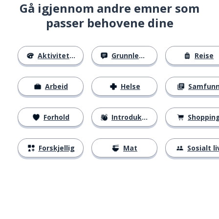
Gå igjennom andre emner som
passer behovene dine
Aktiviteter
Grunnleggende
Reise
Arbeid
Helse
Samfun
Forhold
Introduksjoner
Shoppin
Forskjellig
Mat
Sosialt li