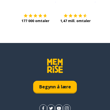
Last ned på
App Store
Få det p
177 000 omtaler
1,47 mill. omtaler
Begynn å lære