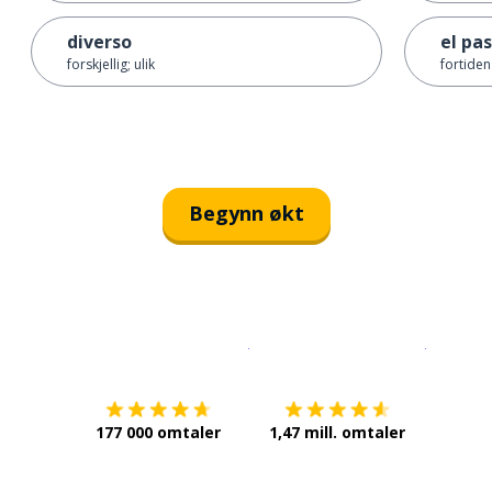
diverso
el pa
forskjellig; ulik
fortiden
Begynn økt
Last ned på
App Store
Få det p
177 000 omtaler
1,47 mill. omtaler