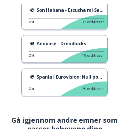
Son Habana - Escucha mi Salsa
Økt
32
ord/fraser
Annonse - Dreadlocks
Økt
19
ord/fraser
Spania i Eurovision: Null poeng
Økt
29
ord/fraser
Gå igjennom andre emner som
passer behovene dine