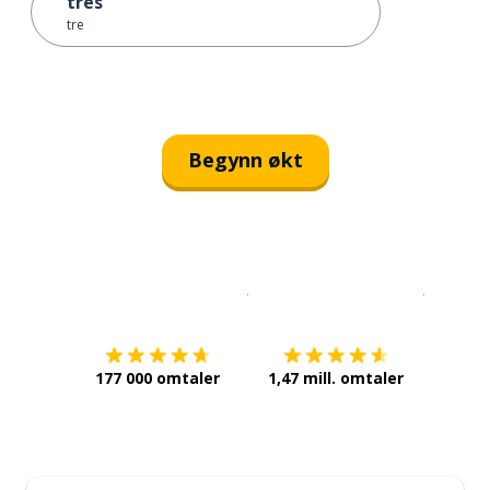
tres
tre
Begynn økt
Last ned på
App Store
Få det p
177 000 omtaler
1,47 mill. omtaler