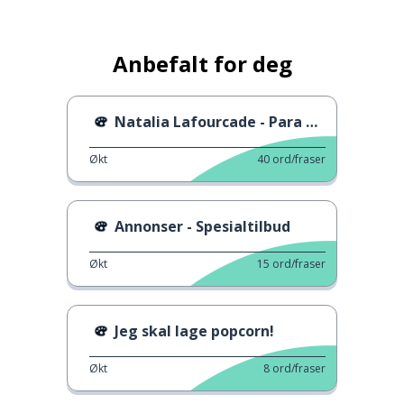
Anbefalt for deg
Natalia Lafourcade - Para qué sufrir
Økt
40
ord/fraser
Annonser - Spesialtilbud
Økt
15
ord/fraser
Jeg skal lage popcorn!
Økt
8
ord/fraser