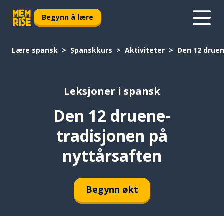
Begynn å lære
Lære spansk
Spanskkurs
Aktiviteter
Den 12 druen
Leksjoner i spansk
Den 12 druene-
tradisjonen på
nyttårsaften
Begynn økt