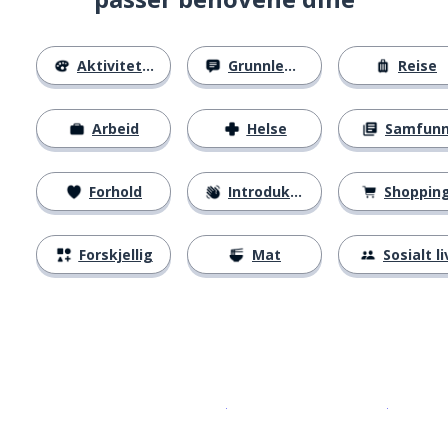
Aktiviteter
Grunnleggende
Reise
Arbeid
Helse
Samfun
Forhold
Introduksjoner
Shoppin
Forskjellig
Mat
Sosialt li
Last ned på
App Store
Få det p