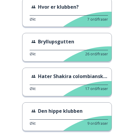
Hvor er klubben?
Økt
7
ord/fraser
Bryllupsgutten
Økt
26
ord/fraser
Hater Shakira colombiansk mat?
Økt
17
ord/fraser
Den hippe klubben
Økt
9
ord/fraser