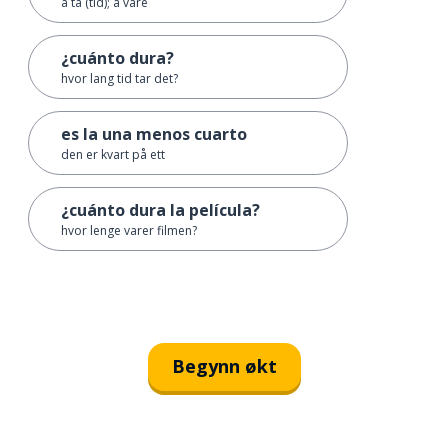
å ta (tid); å vare
¿cuánto dura?
hvor lang tid tar det?
es la una menos cuarto
den er kvart på ett
¿cuánto dura la película?
hvor lenge varer filmen?
Begynn økt