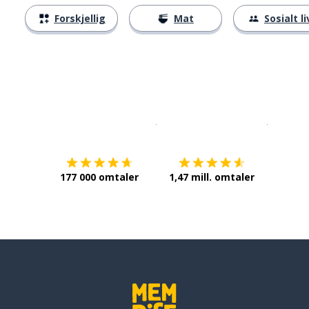
Forskjellig
Mat
Sosialt li
Last ned på
App Store
Få det p
177 000 omtaler
1,47 mill. omtaler