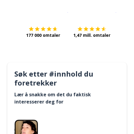
Last ned på
App Store
Få det p
177 000 omtaler
1,47 mill. omtaler
Søk etter #innhold du
foretrekker
Lær å snakke om det du faktisk
interesserer deg for