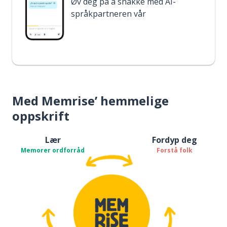
Øv deg på å snakke med AI-
språkpartneren vår
Med Memrise’ hemmelige
oppskrift
Lær
Fordyp deg
Memorer ordforråd
Forstå folk