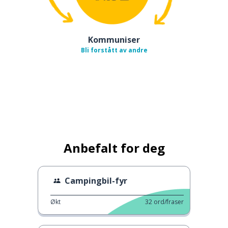
Kommuniser
Bli forstått av andre
Anbefalt for deg
Campingbil-fyr
Økt
32
ord/fraser