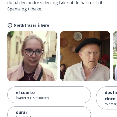
du på den andre siden, og føler at du har reist til
Spania og tilbake.
6 ord/fraser å lære
el cuarto
dos h
kvarteret (15 minutter)
cinco
to timer
durar