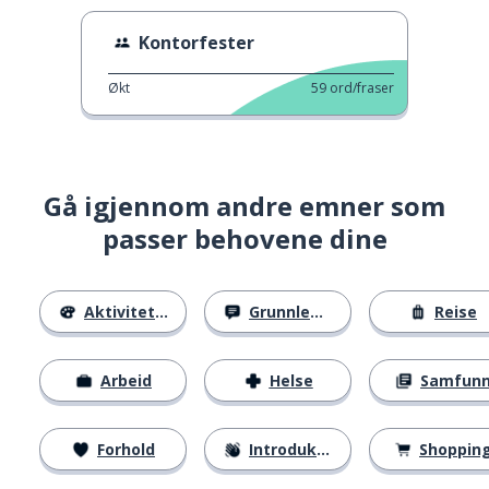
Kontorfester
Økt
59
ord/fraser
Gå igjennom andre emner som
passer behovene dine
Aktiviteter
Grunnleggende
Reise
Arbeid
Helse
Samfun
Forhold
Introduksjoner
Shoppin