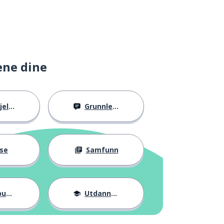
ene dine
llig
Grunnleggende
se
Samfunn
ter
Utdannelse