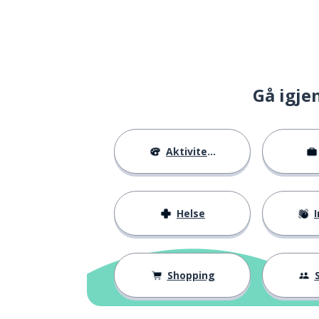
Gå igje
Aktiviteter
Helse
I
Shopping
S