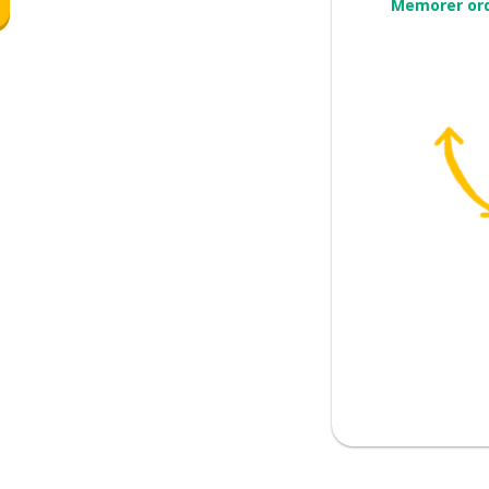
Memorer or
e
 å påstå
arte