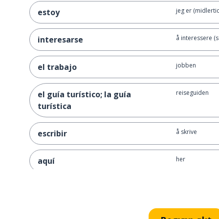
jeg er (midlerti
estoy
å interessere (s
interesarse
jobben
el trabajo
reiseguiden
el guía turístico; la guía
turística
å skrive
escribir
her
aquí
å snakke; å fort
hablar
men
pero