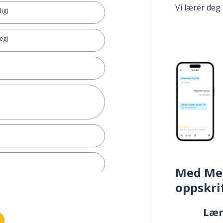
Vi lærer deg
dig)
eg)
Med Me
oppskri
elle
Læ