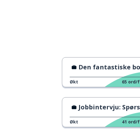
Den fantastiske bokstavkunstne
Økt
65
ord/f
Jobbintervju: Spørsmål og s
Økt
41
ord/f