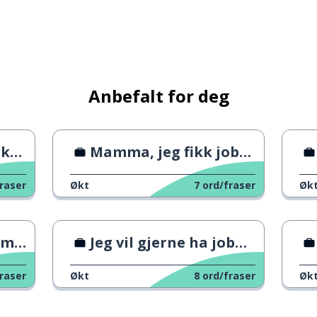
Anbefalt for deg
ren
Mamma, jeg fikk jobben!
raser
Økt
7
ord/fraser
Øk
var
Jeg vil gjerne ha jobben din.
raser
Økt
8
ord/fraser
Øk