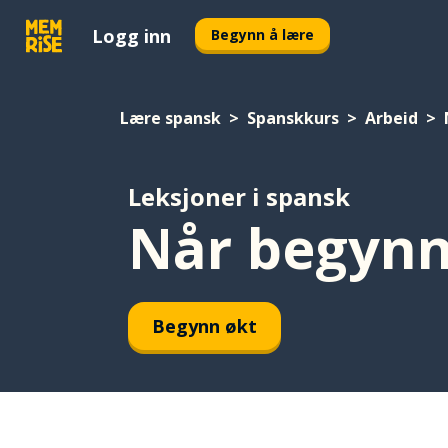
Logg inn
Begynn å lære
Lære spansk
Spanskkurs
Arbeid
Leksjoner i spansk
Når begynne
Begynn økt