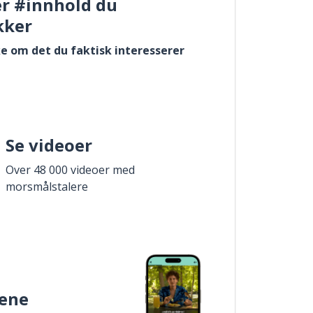
er #innhold du
kker
e om det du faktisk interesserer
Se videoer
Over 48 000 videoer med
morsmålstalere
ene