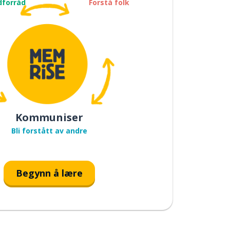
dforråd
Forstå folk
Kommuniser
Bli forstått av andre
Begynn å lære