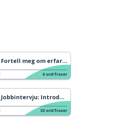
Fortell meg om erfaringen din
t
6
ord/fraser
Jobbintervju: Introduksjoner
t
30
ord/fraser