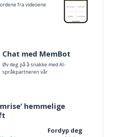
 ordene fra videoene
Chat med MemBot
Øv deg på å snakke med AI-
språkpartneren vår
mrise’ hemmelige
ft
r
Fordyp deg