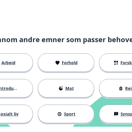
nnom andre emner som passer behov
Arbeid
Forhold
Forskje
ntroduksjoner
Mat
Rei
osialt liv
Sport
Synspunk