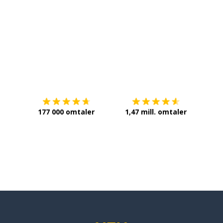
Last ned på
App Store
Få det 
177 000 omtaler
1,47 mill. omtaler