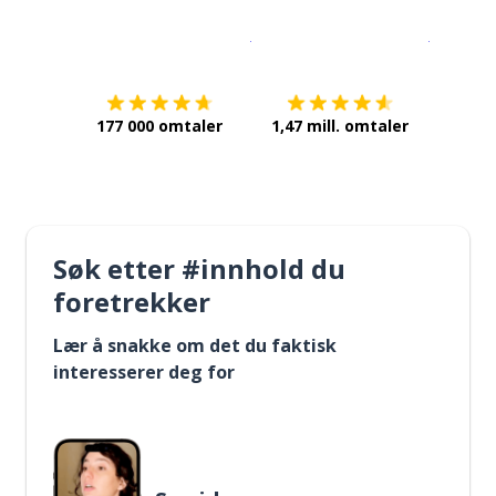
Last ned på
App Store
Få det p
177 000 omtaler
1,47 mill. omtaler
Søk etter #innhold du
foretrekker
Lær å snakke om det du faktisk
interesserer deg for