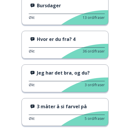
Bursdager
Økt
13
ord/fraser
Hvor er du fra? 4
Økt
36
ord/fraser
Jeg har det bra, og du?
Økt
3
ord/fraser
3 måter å si farvel på
Økt
5
ord/fraser