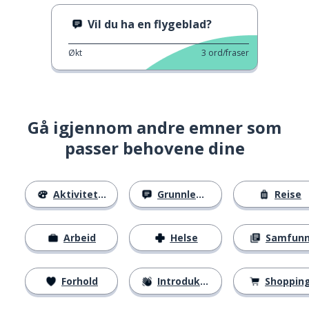
Vil du ha en flygeblad?
Økt
3
ord/fraser
Gå igjennom andre emner som
passer behovene dine
Aktiviteter
Grunnleggende
Reise
Arbeid
Helse
Samfun
Forhold
Introduksjoner
Shoppin