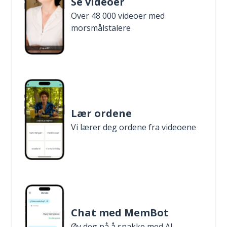
Se videoer
Over 48 000 videoer med
morsmålstalere
Lær ordene
Vi lærer deg ordene fra videoene
Chat med MemBot
Øv deg på å snakke med AI-