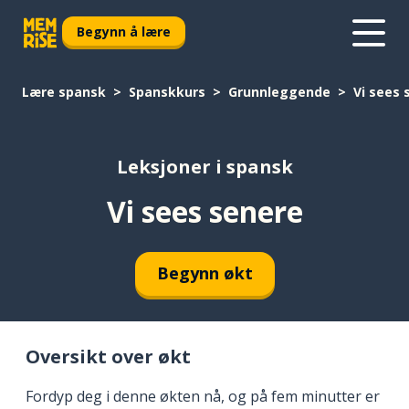
Begynn å lære
Lære spansk
Spanskkurs
Grunnleggende
Vi sees 
Leksjoner i spansk
Vi sees senere
Begynn økt
Oversikt over økt
Fordyp deg i denne økten nå, og på fem minutter er