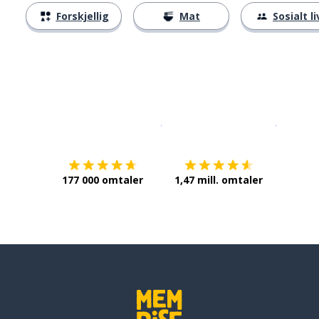
Forskjellig
Mat
Sosialt li
Last ned på
App Store
Få det p
177 000 omtaler
1,47 mill. omtaler