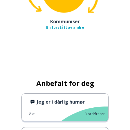
Kommuniser
Bli forstått av andre
Anbefalt for deg
Jeg er i dårlig humør
Økt
3
ord/fraser