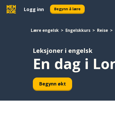
Logg inn
Begynn å lære
Lære engelsk
Engelskkurs
Reise
Leksjoner i engelsk
En dag i L
Begynn økt