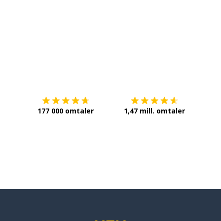
Last ned på
App Store
Få det 
177 000 omtaler
1,47 mill. omtaler