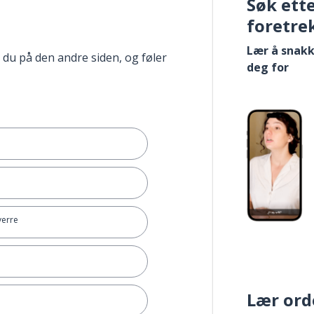
Søk ett
foretre
Lær å snakk
 du på den andre siden, og føler
deg for
verre
Lær ord