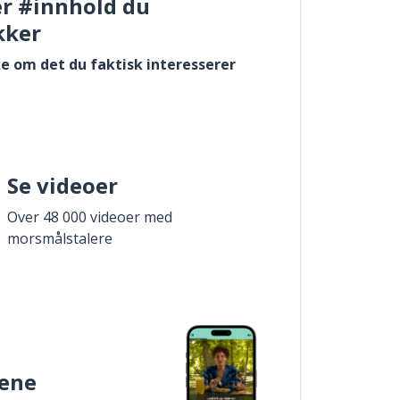
er #innhold du
kker
e om det du faktisk interesserer
Se videoer
Over 48 000 videoer med
morsmålstalere
ene