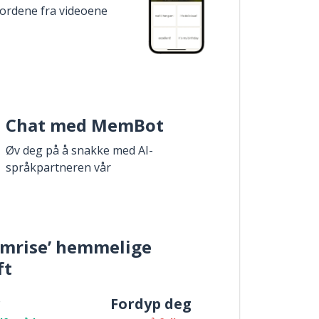
 ordene fra videoene
Chat med MemBot
Øv deg på å snakke med AI-
språkpartneren vår
mrise’ hemmelige
ft
r
Fordyp deg