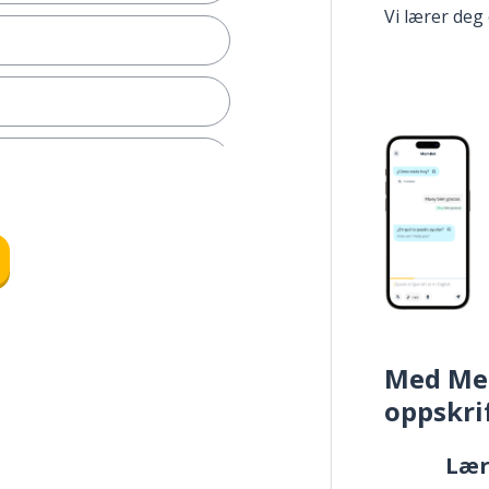
Vi lærer deg
Med Me
oppskri
Læ