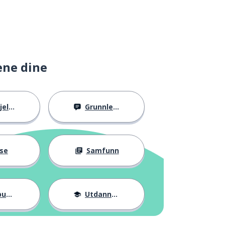
ene dine
llig
Grunnleggende
se
Samfunn
ter
Utdannelse