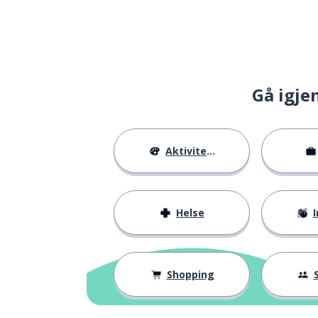
Gå igje
Aktiviteter
Helse
I
Shopping
S