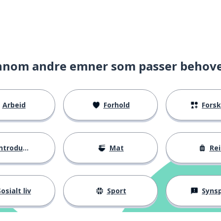
nnom andre emner som passer behov
Arbeid
Forhold
Forskje
ntroduksjoner
Mat
Rei
osialt liv
Sport
Synspunk