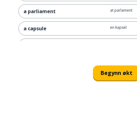
at parlament
a parliament
en kapsel
a capsule
å oppleve
to experience
et tivoli
a funfair
Begynn økt
å utforske
to explore
kjøkkenet
the cuisine