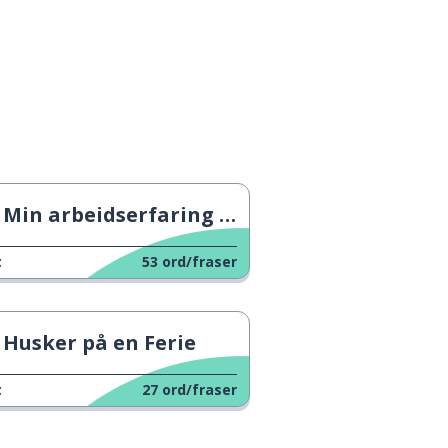
Min arbeidserfaring i Chile
t
53
ord/fraser
Husker på en Ferie
t
27
ord/fraser