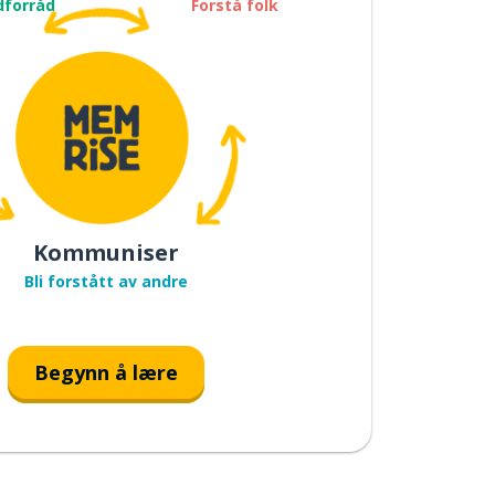
dforråd
Forstå folk
Kommuniser
Bli forstått av andre
Begynn å lære