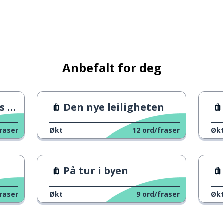
Anbefalt for deg
es
Den nye leiligheten
raser
Økt
12
ord/fraser
Øk
På tur i byen
raser
Økt
9
ord/fraser
Øk