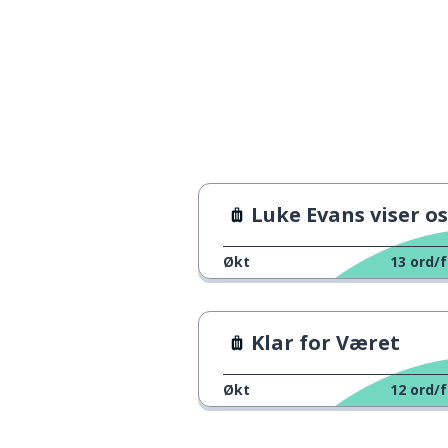
Luke Evans viser oss Wal
Økt
13
ord/f
Klar for Været
Økt
12
ord/f