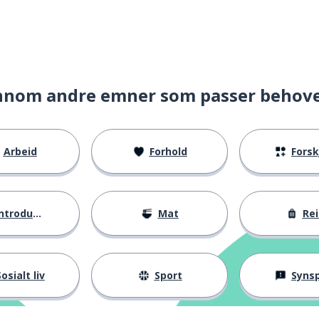
nnom andre emner som passer behov
Arbeid
Forhold
Forskje
ntroduksjoner
Mat
Rei
osialt liv
Sport
Synspunk