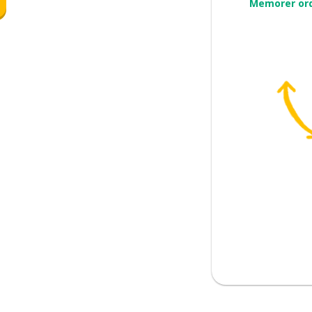
Memorer or
ligdag
g
s