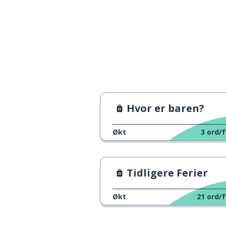
spennende
exciting
fantastisk
fantastic
brilliant; stråle
brilliant
faktisk; egentlig
actually
Hvor er baren?
hvor lang; hvor
how long
Økt
3
ord/f
etter det
after that
Tidligere Ferier
akkurat nå
right now
Økt
21
ord/f
et nattog
an overnight train