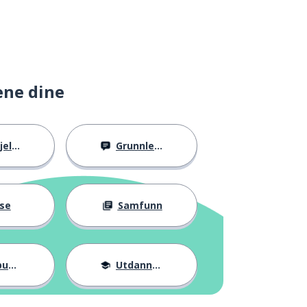
ene dine
llig
Grunnleggende
se
Samfunn
ter
Utdannelse