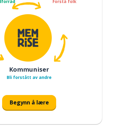
dforråd
Forstå folk
Kommuniser
Bli forstått av andre
Begynn å lære