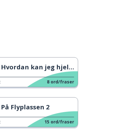
Hvordan kan jeg hjelpe deg?
t
8
ord/fraser
På Flyplassen 2
t
15
ord/fraser