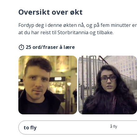
Oversikt over økt
Fordyp deg i denne økten nå, og på fem minutter er
at du har reist til Storbritannia og tilbake.
25 ord/fraser å lære
å fly
to fly