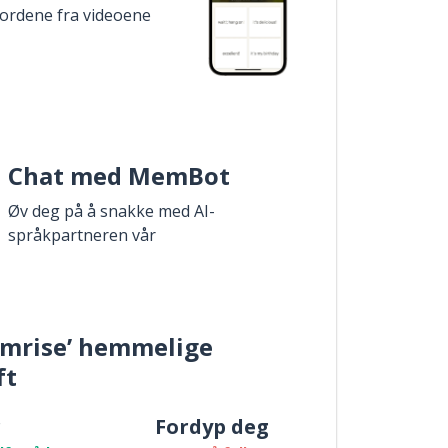
 ordene fra videoene
Chat med MemBot
Øv deg på å snakke med AI-
språkpartneren vår
mrise’ hemmelige
ft
r
Fordyp deg