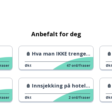
Anbefalt for deg
nde; genial; briljant
Hva man IKKE trenger å pakke i kofferten
 lenge
raser
Økt
47
ord/fraser
Øk
Innsjekking på hotellet
raser
Økt
2
ord/fraser
Øk