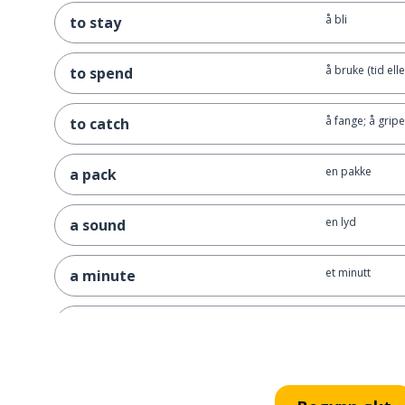
å bli
to stay
å bruke (tid ell
to spend
å fange; å gripe
to catch
en pakke
a pack
en lyd
a sound
et minutt
a minute
en uke
a week
en natt
a night