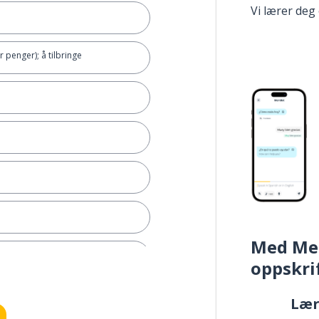
Vi lærer deg
er penger); å tilbringe
Med Me
oppskri
Læ