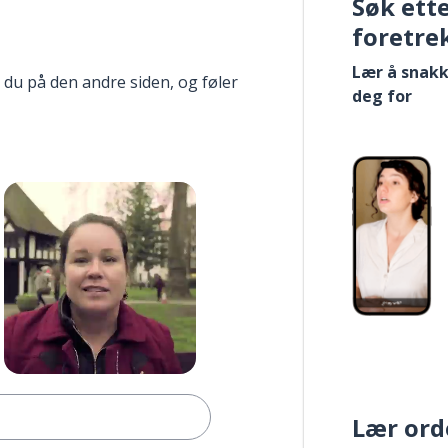
Søk ett
foretre
Lær å snakk
 du på den andre siden, og føler
deg for
Lær ord