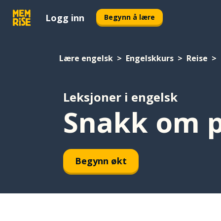
Logg inn
Begynn å lære
Lære engelsk
Engelskkurs
Reise
Leksjoner i engelsk
Snakk om p
Begynn økt