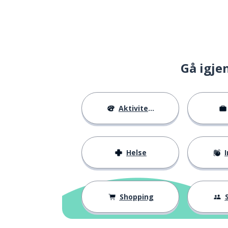
Gå igje
Aktiviteter
Helse
I
Shopping
S