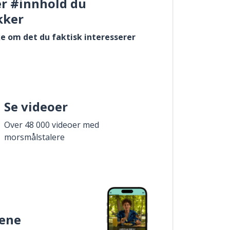
er #innhold du
kker
e om det du faktisk interesserer
Se videoer
Over 48 000 videoer med
morsmålstalere
ene