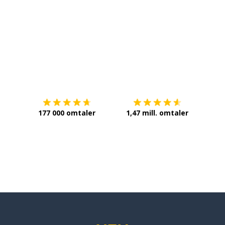
Last ned på
App Store
Få det 
177 000 omtaler
1,47 mill. omtaler