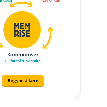
dforråd
Forstå folk
Kommuniser
Bli forstått av andre
Begynn å lære