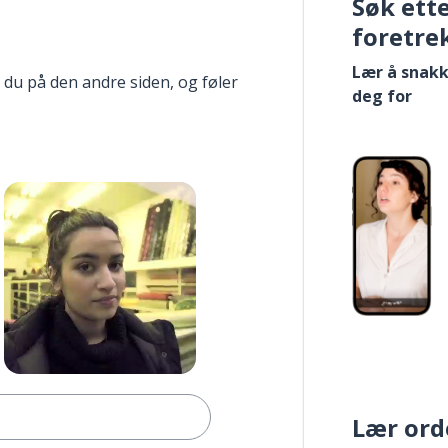
Søk ett
foretre
Lær å snakk
 du på den andre siden, og føler
deg for
Lær ord