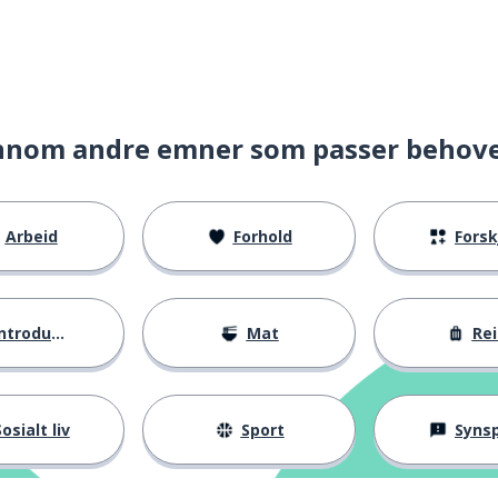
nnom andre emner som passer behov
Arbeid
Forhold
Forskje
ntroduksjoner
Mat
Rei
osialt liv
Sport
Synspunk