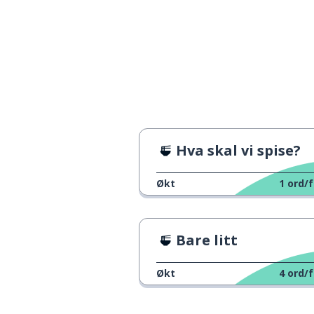
kylling
chicken
svinekjøtt
pork
storfekjøtt
beef
fisk
fish
Hva skal vi spise?
vann
water
Økt
1
ord/f
kaffe
coffee
Bare litt
te
tea
Økt
4
ord/f
øl
beer