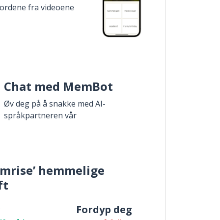
 ordene fra videoene
Chat med MemBot
Øv deg på å snakke med AI-
språkpartneren vår
mrise’ hemmelige
ft
r
Fordyp deg