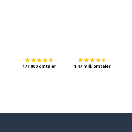
Last ned på
App Store
Få det 
177 000 omtaler
1,47 mill. omtaler