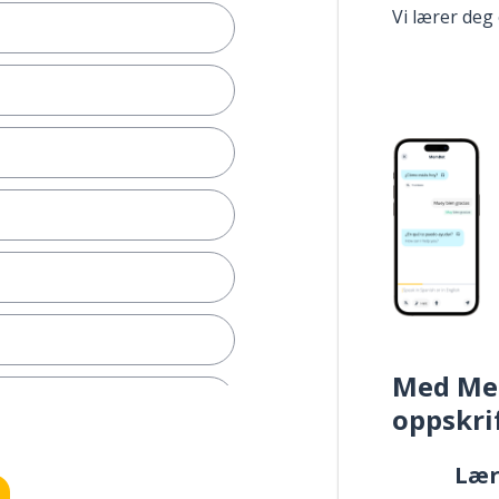
Vi lærer deg
Med Me
oppskri
Læ