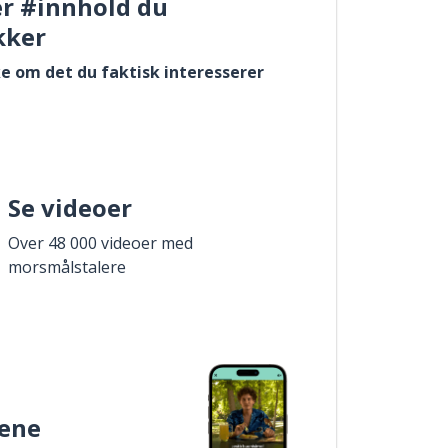
er #innhold du
kker
e om det du faktisk interesserer
Se videoer
Over 48 000 videoer med
morsmålstalere
ene