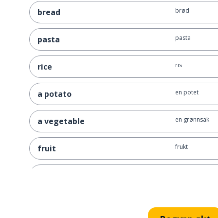
brød
bread
pasta
pasta
ris
rice
en potet
a potato
en grønnsak
a vegetable
frukt
fruit
kjøtt
meat
salat
salad