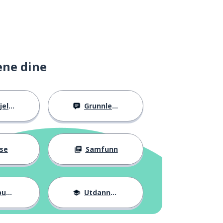
ene dine
llig
Grunnleggende
se
Samfunn
ter
Utdannelse