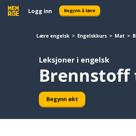
Logg inn
Begynn å lære
Lære engelsk
Engelskkurs
Mat
B
Leksjoner i engelsk
Brennstoff 
Begynn økt