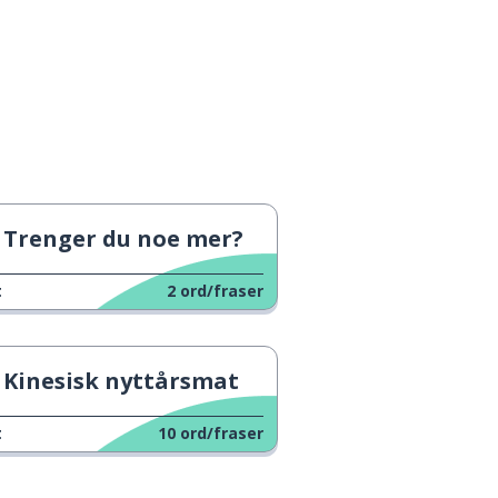
Trenger du noe mer?
t
2
ord/fraser
Kinesisk nyttårsmat
t
10
ord/fraser