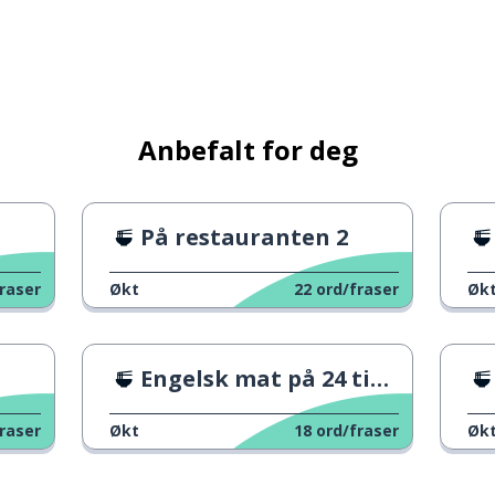
Anbefalt for deg
På restauranten 2
raser
Økt
22
ord/fraser
Øk
Engelsk mat på 24 timer
raser
Økt
18
ord/fraser
Øk