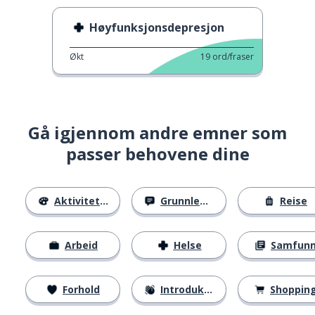
Høyfunksjonsdepresjon
Økt
19
ord/fraser
Gå igjennom andre emner som
passer behovene dine
Aktiviteter
Grunnleggende
Reise
Arbeid
Helse
Samfun
Forhold
Introduksjoner
Shoppin