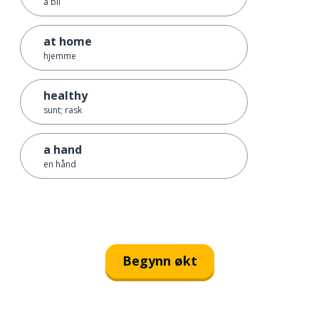
å bli
at home
hjemme
healthy
sunt; rask
a hand
en hånd
Begynn økt