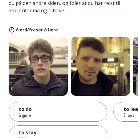
du på den andre siden, og føler at du har reist til
Storbritannia og tilbake.
6 ord/fraser å lære
to do
to le
å gjøre
å lære
to stay