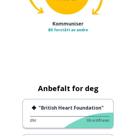
Kommuniser
Bli forstått av andre
Anbefalt for deg
"British Heart Foundation"
Økt
38
ord/fraser