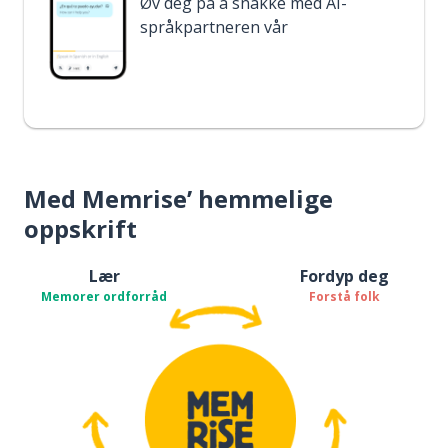
Øv deg på å snakke med AI-
språkpartneren vår
Med Memrise’ hemmelige
oppskrift
Lær
Fordyp deg
Memorer ordforråd
Forstå folk