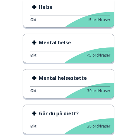
Helse
Økt
15
ord/fraser
Mental helse
Økt
45
ord/fraser
Mental helsestøtte
Økt
30
ord/fraser
Går du på diett?
Økt
38
ord/fraser