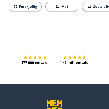
Forskjellig
Mat
Sosialt li
Last ned på
App Store
Få det p
177 000 omtaler
1,47 mill. omtaler