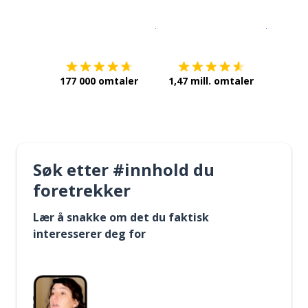
Last ned på
App Store
Få det p
177 000 omtaler
1,47 mill. omtaler
Søk etter #innhold du
foretrekker
Lær å snakke om det du faktisk
interesserer deg for