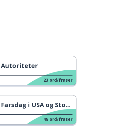
Autoriteter
t
23
ord/fraser
Farsdag i USA og Storbritannia
t
48
ord/fraser