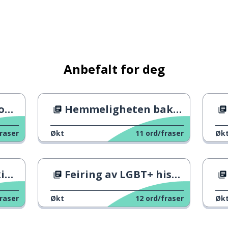
arte
Anbefalt for deg
en
Hemmeligheten bak jobb-liv-balansen
raser
Økt
11
ord/fraser
Øk
sen
Feiring av LGBT+ historien
raser
Økt
12
ord/fraser
Øk