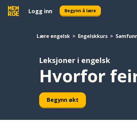
Logg inn
Begynn å lære
Lære engelsk
Engelskkurs
Samfun
Leksjoner i engelsk
Hvorfor fei
Begynn økt