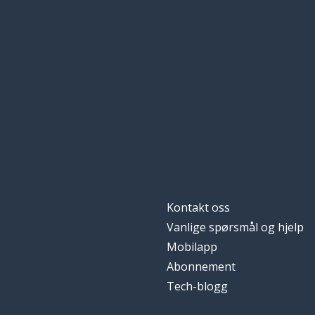
en lenke
a link
Frankrike
France
tilbake; rygg
back
å vite; å kjenne
to know
fransk
French
Kontakt oss
gammel
old
Vanlige spørsmål og hjelp
Mobilapp
en pinne
a stick
Abonnement
Tech-blogg
papir
paper