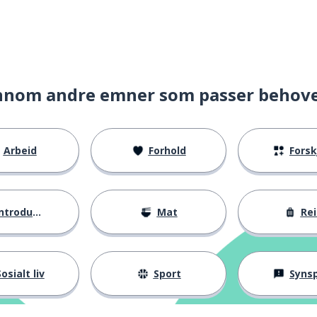
venhet; høytid
nnom andre emner som passer behov
enerinne
Arbeid
Forhold
Forskje
ntroduksjoner
Mat
Rei
mastergrad
osialt liv
Sport
Synspunk