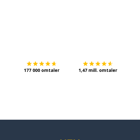
ge; å røre (seg)
Last ned på
App Store
Få det 
177 000 omtaler
1,47 mill. omtaler
ate (LP)