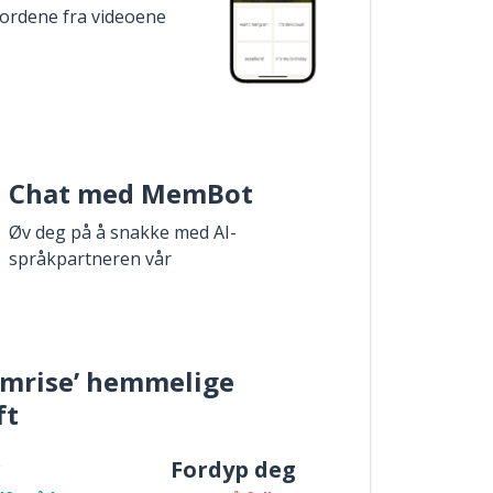
 ordene fra videoene
Chat med MemBot
Øv deg på å snakke med AI-
språkpartneren vår
mrise’ hemmelige
ft
r
Fordyp deg