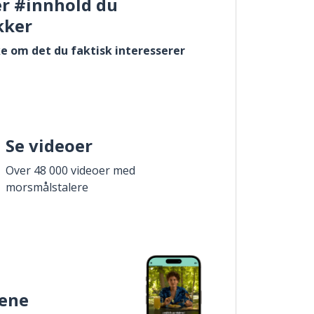
er #innhold du
kker
e om det du faktisk interesserer
Se videoer
Over 48 000 videoer med
morsmålstalere
ene