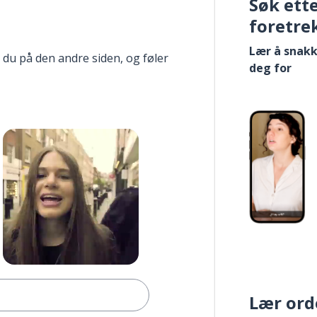
Søk ett
foretre
Lær å snakk
 du på den andre siden, og føler
deg for
Lær ord