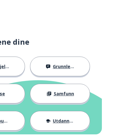
ene dine
llig
Grunnleggende
se
Samfunn
ter
Utdannelse