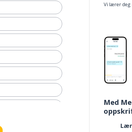
Vi lærer deg
Med Me
oppskri
Læ