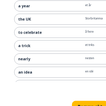
et år
a year
Storbritannia
the UK
å feire
to celebrate
et triks
a trick
nesten
nearly
en idé
an idea
å se på
to look at
en historiker
a historian