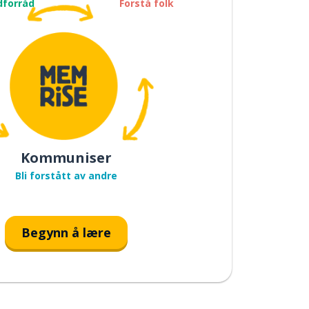
dforråd
Forstå folk
Kommuniser
Bli forstått av andre
Begynn å lære