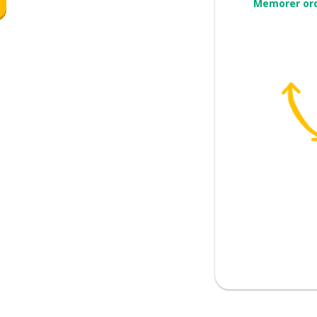
Memorer or
 anta
ortelling
skje