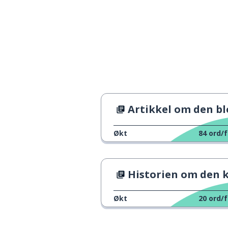
å begynne; å st
to begin
et ord
a word
en leser
a reader
vår; fjær
spring
Artikkel om den blodige søndag
en festival
a festival
Økt
84
ord/f
et merke
a mark
Historien om den kinesiske nyttårsstjernekret
natur
nature
Økt
20
ord/f
nyttår
New Year