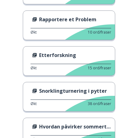
Rapportere et Problem
Økt
10
ord/fraser
Etterforskning
Økt
15
ord/fraser
Snorklingturnering i pytter
Økt
38
ord/fraser
Hvordan påvirker sommertid kroppen vår