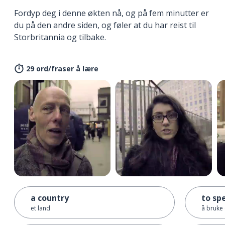
Fordyp deg i denne økten nå, og på fem minutter er
du på den andre siden, og føler at du har reist til
Storbritannia og tilbake.
29 ord/fraser å lære
a country
to sp
et land
å bruke (