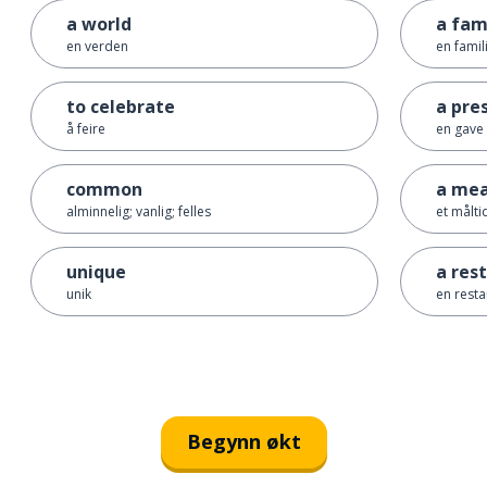
a world
a fam
en verden
en famil
to celebrate
a pre
å feire
en gave
common
a mea
alminnelig; vanlig; felles
et målti
unique
a res
unik
en resta
Begynn økt