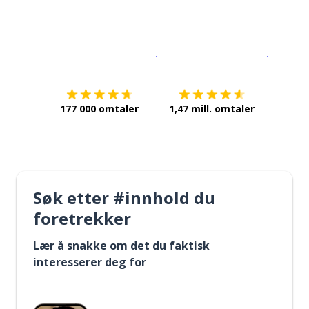
Last ned på
App Store
Få det p
177 000 omtaler
1,47 mill. omtaler
Søk etter #innhold du
foretrekker
Lær å snakke om det du faktisk
interesserer deg for