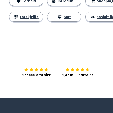
Forhold
Introduksjoner
Shoppin
Forskjellig
Mat
Sosialt li
Last ned på
App Store
Få det p
177 000 omtaler
1,47 mill. omtaler