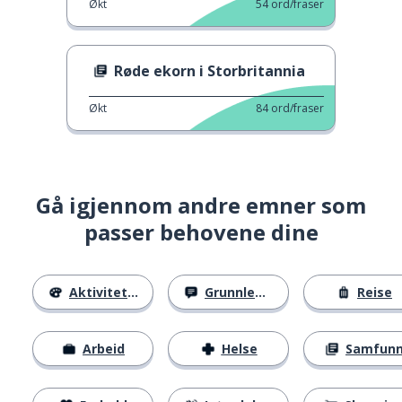
Økt
54
ord/fraser
Røde ekorn i Storbritannia
Økt
84
ord/fraser
Gå igjennom andre emner som
passer behovene dine
Aktiviteter
Grunnleggende
Reise
Arbeid
Helse
Samfun