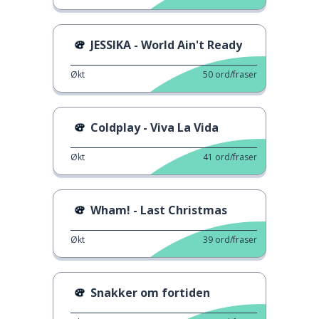
JESSIKA - World Ain't Ready
Økt
50
ord/fraser
Coldplay - Viva La Vida
Økt
41
ord/fraser
Wham! - Last Christmas
Økt
39
ord/fraser
Snakker om fortiden