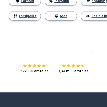
Forhold
Introduksjoner
Shoppin
Forskjellig
Mat
Sosialt li
Last ned på
App Store
Få det p
177 000 omtaler
1,47 mill. omtaler