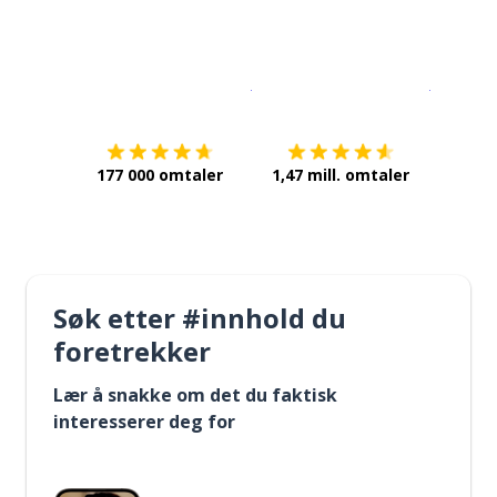
Last ned på
App Store
Få det p
177 000 omtaler
1,47 mill. omtaler
Søk etter #innhold du
foretrekker
Lær å snakke om det du faktisk
interesserer deg for