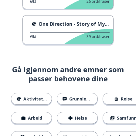
Økt
26
ord/fraser
One Direction - Story of My Life
Økt
39
ord/fraser
Gå igjennom andre emner som
passer behovene dine
Aktiviteter
Grunnleggende
Reise
Arbeid
Helse
Samfun