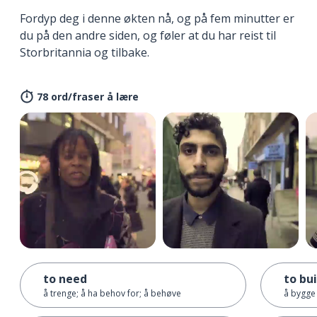
Fordyp deg i denne økten nå, og på fem minutter er
du på den andre siden, og føler at du har reist til
Storbritannia og tilbake.
78 ord/fraser å lære
to need
to bui
å trenge; å ha behov for; å behøve
å bygge