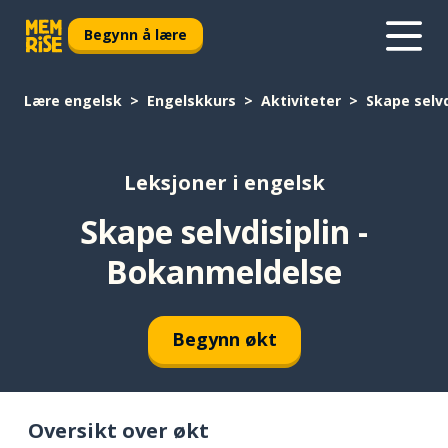
Begynn å lære
Lære engelsk
Engelskkurs
Aktiviteter
Skape selvd
Leksjoner i engelsk
Skape selvdisiplin -
Bokanmeldelse
Begynn økt
Oversikt over økt