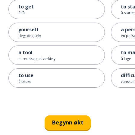
to get
to st
å få
å starte
yourself
a per
deg; deg selv
en pers
a tool
to m
et redskap; et verktøy
å lage
to use
diffic
å bruke
vanskeli
Begynn økt