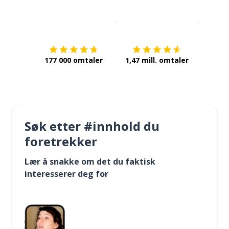
Last ned på
App Store
Få det p
177 000 omtaler
1,47 mill. omtaler
Søk etter #innhold du
foretrekker
Lær å snakke om det du faktisk
interesserer deg for