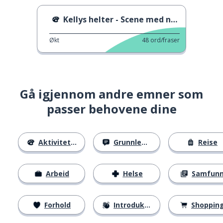
Kellys helter - Scene med negative bølger
Økt
48
ord/fraser
Gå igjennom andre emner som
passer behovene dine
Aktiviteter
Grunnleggende
Reise
Arbeid
Helse
Samfun
Forhold
Introduksjoner
Shoppin