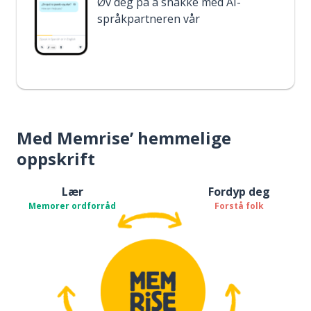
Øv deg på å snakke med AI-
språkpartneren vår
Med Memrise’ hemmelige
oppskrift
Lær
Fordyp deg
Memorer ordforråd
Forstå folk