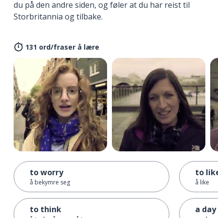
du på den andre siden, og føler at du har reist til
Storbritannia og tilbake.
131 ord/fraser å lære
to worry
to lik
å bekymre seg
å like
to think
a day