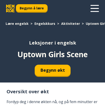
Begynn å lære
Lære engelsk
Engelskkurs
Aktiviteter
Uptown Gir
Leksjoner i engelsk
Uptown Girls Scene
Begynn økt
Oversikt over økt
Fordyp deg i denne økten nå, og på fem minutter er