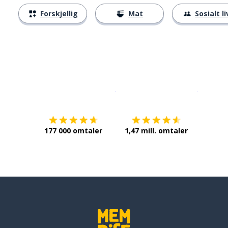
Forskjellig
Mat
Sosialt li
Last ned på
App Store
Få det p
177 000 omtaler
1,47 mill. omtaler