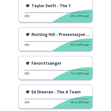
Taylor Swift - The 1
Økt
45
ord/fraser
Notting Hill - Presentasjon av Julia Roberts
Økt
60
ord/fraser
Favorittsanger
Økt
16
ord/fraser
Ed Sheeran - The A Team
Økt
45
ord/fraser