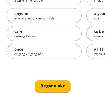
å tenke; å mene; å tro
en dag
anyone
a yea
en eller annen; hvem som helst
et år
care
to be
omsorg; bry seg
å være
once
a litt
en gang; en gang; når
litt; en l
Begynn økt