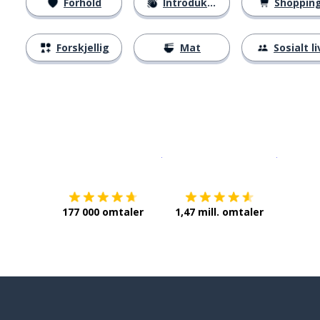
Forhold
Introduksjoner
Shoppin
Forskjellig
Mat
Sosialt li
Last ned på
App Store
Få det p
177 000 omtaler
1,47 mill. omtaler