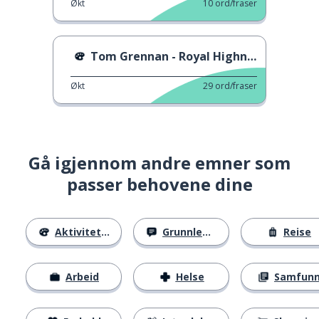
Økt
10
ord/fraser
Tom Grennan - Royal Highness
Økt
29
ord/fraser
Gå igjennom andre emner som
passer behovene dine
Aktiviteter
Grunnleggende
Reise
Arbeid
Helse
Samfun