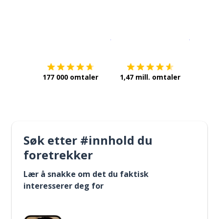
Last ned på
App Store
Få det p
177 000 omtaler
1,47 mill. omtaler
Søk etter #innhold du
foretrekker
Lær å snakke om det du faktisk
interesserer deg for