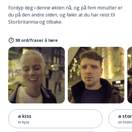
Fordyp deg i denne økten nå, og på fem minutter er
du på den andre siden, og føler at du har reist til
Storbritannia og tilbake.
98 ord/fraser å lære
a kiss
a sto
et kyss
en histor