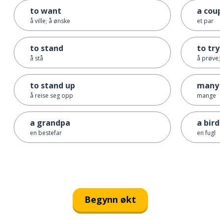
to want
a cou
å ville; å ønske
et par
to stand
to try
å stå
å prøve;
to stand up
many
å reise seg opp
mange
a grandpa
a bird
en bestefar
en fugl
Begynn økt