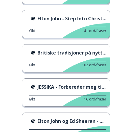
Elton John - Step Into Christmas
Økt
41
ord/fraser
Britiske tradisjoner på nyttårsdagen
Økt
102
ord/fraser
JESSIKA - Forbereder meg til et intervju
Økt
16
ord/fraser
Elton John og Ed Sheeran - Merry Christmas