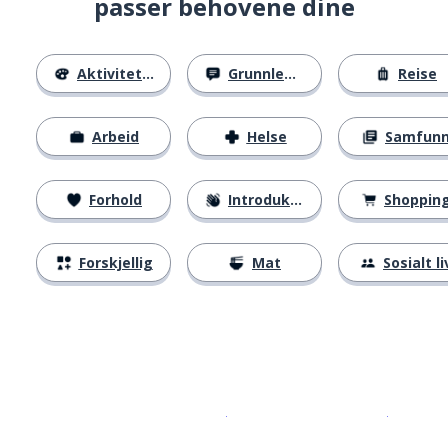
passer behovene dine
Aktiviteter
Grunnleggende
Reise
Arbeid
Helse
Samfun
Forhold
Introduksjoner
Shoppin
Forskjellig
Mat
Sosialt li
Last ned på
App Store
Få det p