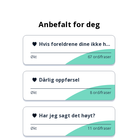
Anbefalt for deg
Hvis foreldrene dine ikke hørte på deg
Økt
67
ord/fraser
Dårlig oppførsel
Økt
8
ord/fraser
Har jeg sagt det høyt?
Økt
11
ord/fraser