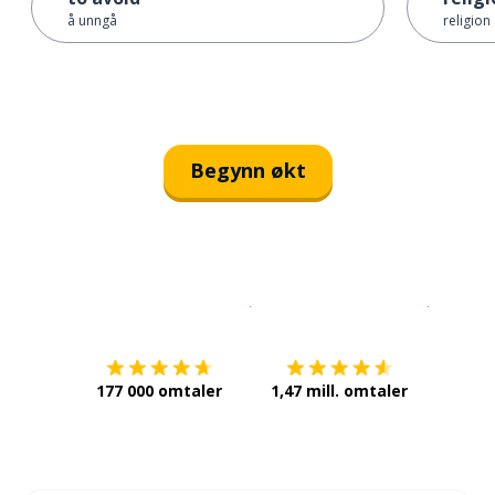
å unngå
religion
Begynn økt
Last ned på
App Store
Få det p
177 000 omtaler
1,47 mill. omtaler