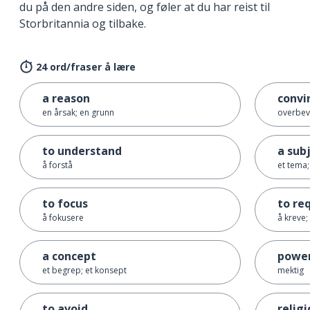
du på den andre siden, og føler at du har reist til
Storbritannia og tilbake.
24 ord/fraser å lære
a reason
convi
en årsak; en grunn
overbev
to understand
a sub
å forstå
et tema;
to focus
to re
å fokusere
å kreve;
a concept
power
et begrep; et konsept
mektig
to avoid
relig