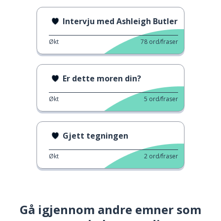
Intervju med Ashleigh Butler
Økt
78
ord/fraser
Er dette moren din?
Økt
5
ord/fraser
Gjett tegningen
Økt
2
ord/fraser
Gå igjennom andre emner som