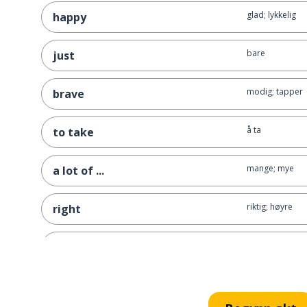
glad; lykkelig
happy
bare
just
modig; tapper
brave
å ta
to take
mange; mye
a lot of ...
riktig; høyre
right
fri som en fugl
free as a bird
se på den; se p
look at that