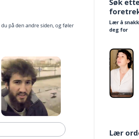
Søk ett
foretre
Lær å snakk
 du på den andre siden, og føler
deg for
Lær ord