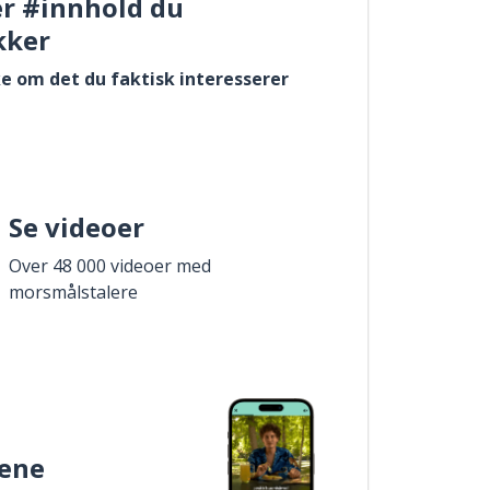
er #innhold du
kker
e om det du faktisk interesserer
Se videoer
Over 48 000 videoer med
morsmålstalere
ene