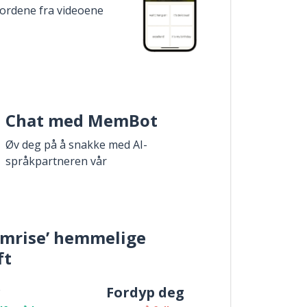
 ordene fra videoene
Chat med MemBot
Øv deg på å snakke med AI-
språkpartneren vår
mrise’ hemmelige
ft
r
Fordyp deg