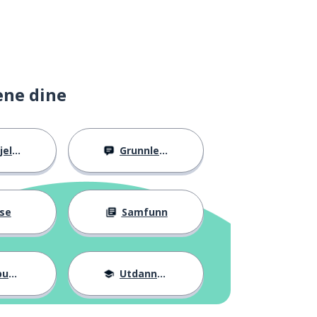
ene dine
llig
Grunnleggende
se
Samfunn
ter
Utdannelse