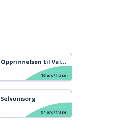
Opprinnelsen til Valentinsdagen
t
16
ord/fraser
Selvomsorg
t
94
ord/fraser