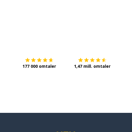
Last ned på
App Store
Få det 
177 000 omtaler
1,47 mill. omtaler