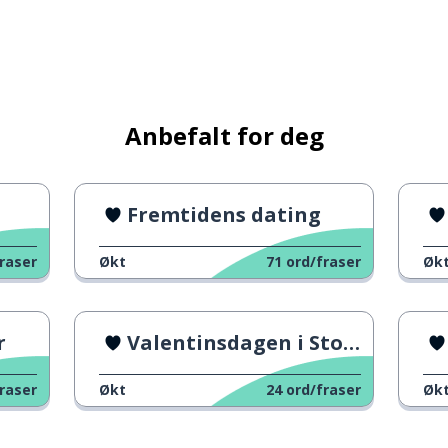
Anbefalt for deg
Fremtidens dating
raser
Økt
71
ord/fraser
Øk
r
Valentinsdagen i Storbritannia
raser
Økt
24
ord/fraser
Øk