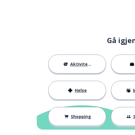
Gå igje
Aktiviteter
Helse
I
Shopping
S