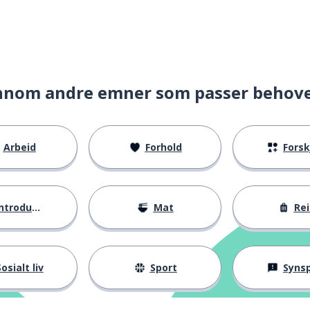
nnom andre emner som passer behov
Arbeid
Forhold
Forskje
ntroduksjoner
Mat
Rei
osialt liv
Sport
Synspunk