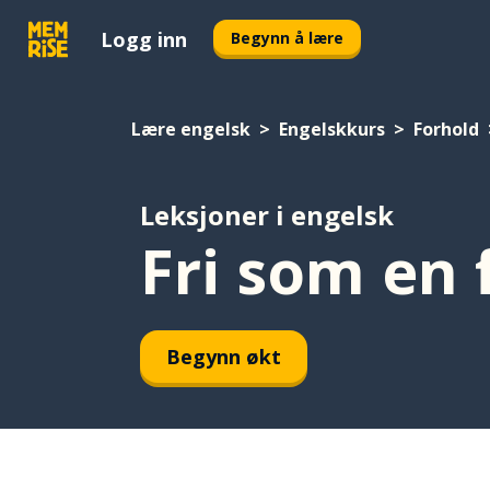
Logg inn
Begynn å lære
Lære engelsk
Engelskkurs
Forhold
Leksjoner i engelsk
Fri som en 
Begynn økt