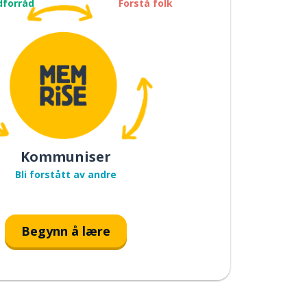
dforråd
Forstå folk
Kommuniser
Bli forstått av andre
Begynn å lære