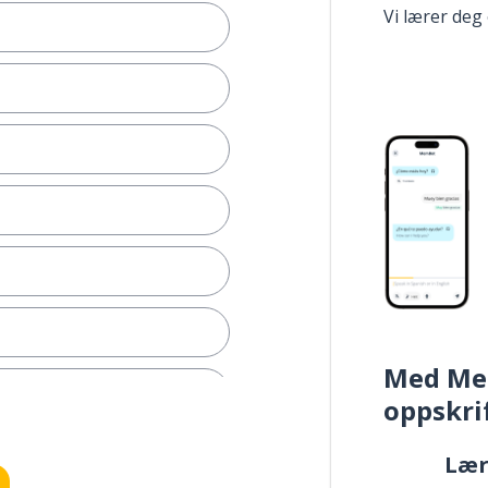
Vi lærer deg
Med Me
oppskri
å det
Læ