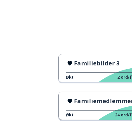
Familiebilder 3
Økt
2
ord/f
Familiemedlemme
Økt
24
ord/f