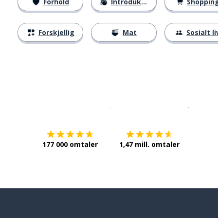
Forhold
Introduksjoner
Shoppin
Forskjellig
Mat
Sosialt li
Last ned på
App Store
Få det p
177 000 omtaler
1,47 mill. omtaler