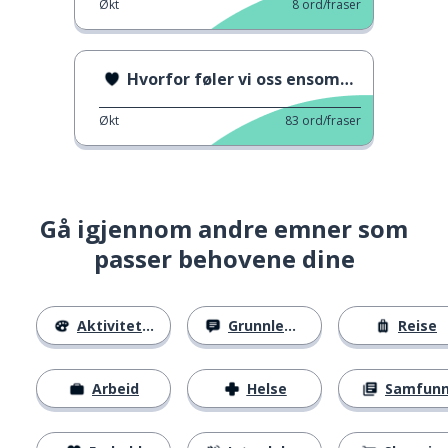
Økt
8
ord/fraser
Hvorfor føler vi oss ensomme?
Økt
83
ord/fraser
Gå igjennom andre emner som
passer behovene dine
Aktiviteter
Grunnleggende
Reise
Arbeid
Helse
Samfun