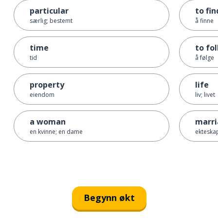
particular
to fin
særlig; bestemt
å finne
time
to fo
tid
å følge
property
life
eiendom
liv; livet
a woman
marr
en kvinne; en dame
ekteska
Begynn økt