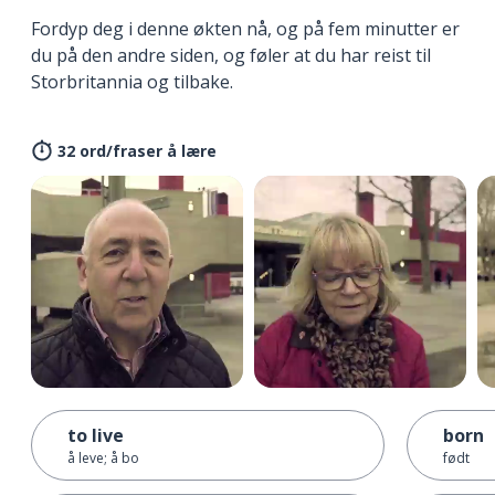
Fordyp deg i denne økten nå, og på fem minutter er
du på den andre siden, og føler at du har reist til
Storbritannia og tilbake.
32 ord/fraser å lære
to live
born
å leve; å bo
født