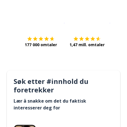
Last ned på
App Store
Få det p
177 000 omtaler
1,47 mill. omtaler
Søk etter #innhold du
foretrekker
Lær å snakke om det du faktisk
interesserer deg for