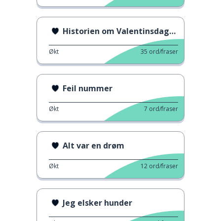
Historien om Valentinsdagen
Økt
35
ord/fraser
Feil nummer
Økt
7
ord/fraser
Alt var en drøm
Økt
12
ord/fraser
Jeg elsker hunder