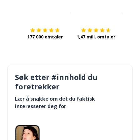
Last ned på
App Store
Få det p
177 000 omtaler
1,47 mill. omtaler
Søk etter #innhold du
foretrekker
Lær å snakke om det du faktisk
interesserer deg for