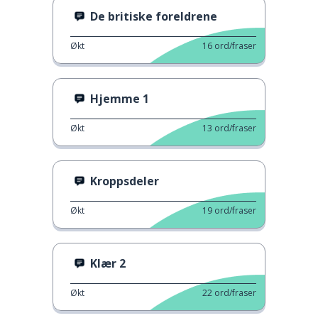
De britiske foreldrene
Økt
16
ord/fraser
Hjemme 1
Økt
13
ord/fraser
Kroppsdeler
Økt
19
ord/fraser
Klær 2
Økt
22
ord/fraser