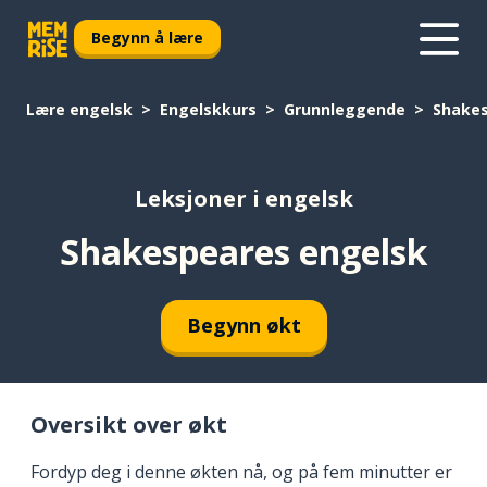
Begynn å lære
Lære engelsk
Engelskkurs
Grunnleggende
Shakes
Leksjoner i engelsk
Shakespeares engelsk
Begynn økt
Oversikt over økt
Fordyp deg i denne økten nå, og på fem minutter er