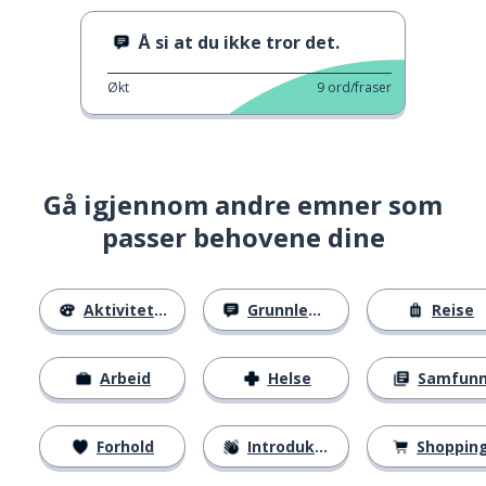
Å si at du ikke tror det.
Økt
9
ord/fraser
Gå igjennom andre emner som
passer behovene dine
Aktiviteter
Grunnleggende
Reise
Arbeid
Helse
Samfun
Forhold
Introduksjoner
Shoppin