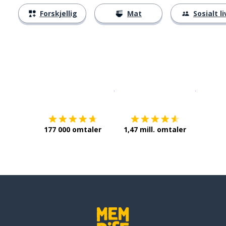
Forskjellig
Mat
Sosialt li
Last ned på
App Store
Få det p
177 000 omtaler
1,47 mill. omtaler