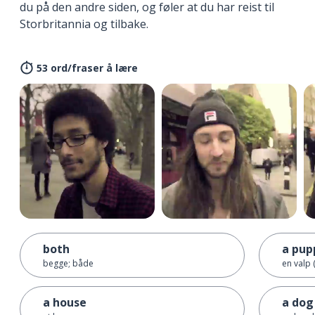
du på den andre siden, og føler at du har reist til
Storbritannia og tilbake.
53 ord/fraser å lære
both
a pup
begge; både
en valp 
a house
a dog