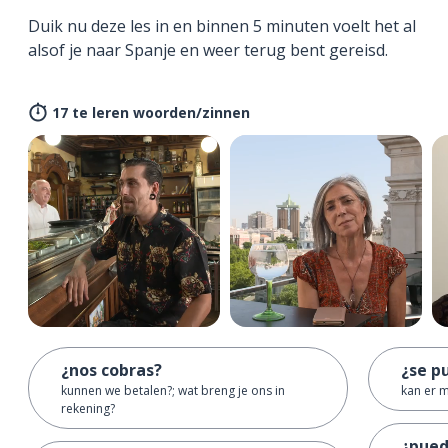
Duik nu deze les in en binnen 5 minuten voelt het al
alsof je naar Spanje en weer terug bent gereisd.
17 te leren woorden/zinnen
¿nos cobras?
¿se p
kunnen we betalen?; wat breng je ons in
kan er 
rekening?
¿pued