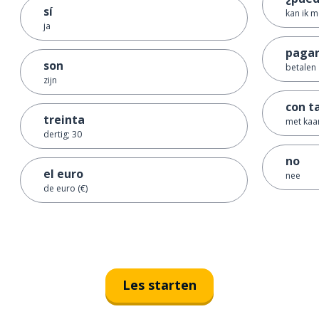
sí
kan ik m
ja
paga
son
betalen
zijn
con t
treinta
met kaar
dertig; 30
no
el euro
nee
de euro (€)
Les starten