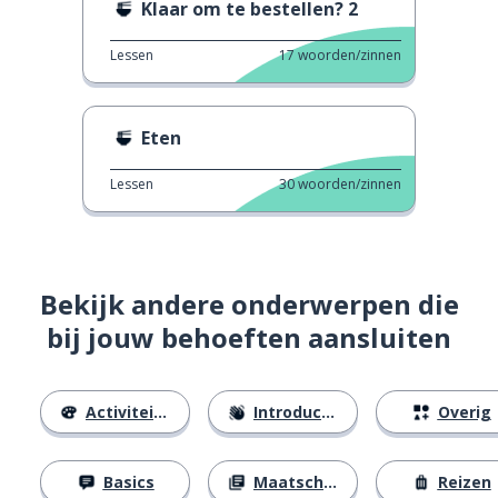
Klaar om te bestellen? 2
Lessen
17
woorden/zinnen
Eten
Lessen
30
woorden/zinnen
Bekijk andere onderwerpen die
bij jouw behoeften aansluiten
Activiteiten
Introducties
Overig
Basics
Maatschappij
Reizen