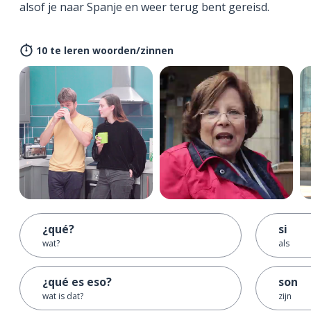
alsof je naar Spanje en weer terug bent gereisd.
10 te leren woorden/zinnen
¿qué?
si
wat?
als
¿qué es eso?
son
wat is dat?
zijn