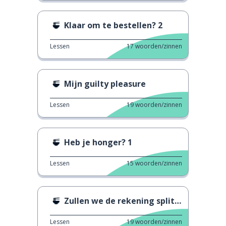
Klaar om te bestellen? 2
Lessen
17
woorden/zinnen
Mijn guilty pleasure
Lessen
19
woorden/zinnen
Heb je honger? 1
Lessen
15
woorden/zinnen
Zullen we de rekening splitsen?
Lessen
19
woorden/zinnen