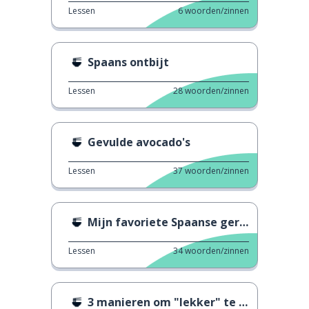
Lessen
6
woorden/zinnen
Spaans ontbijt
Lessen
28
woorden/zinnen
Gevulde avocado's
Lessen
37
woorden/zinnen
Mijn favoriete Spaanse gerecht
Lessen
34
woorden/zinnen
3 manieren om "lekker" te zeggen 1