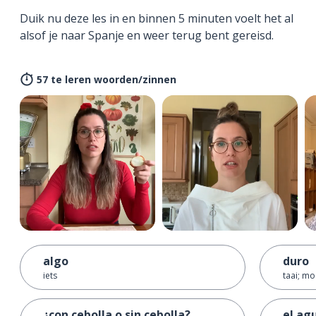
Duik nu deze les in en binnen 5 minuten voelt het al
alsof je naar Spanje en weer terug bent gereisd.
57 te leren woorden/zinnen
algo
duro
iets
taai; moe
¿con cebolla o sin cebolla?
el ag