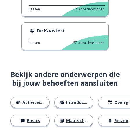
Lessen
12
woorden/zinnen
De Kaastest
Lessen
67
woorden/zinnen
Bekijk andere onderwerpen die
bij jouw behoeften aansluiten
Activiteiten
Introducties
Overig
Basics
Maatschappij
Reizen