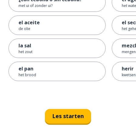
met ui of zonder ui?
het wat
el aceite
el se
de olie
het geh
la sal
mezcl
het zout
mengen
el pan
herir
het brood
kwetsen
Les starten