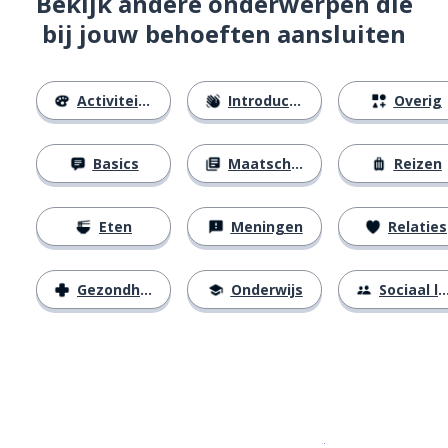
Bekijk andere onderwerpen die
bij jouw behoeften aansluiten
Activiteiten
Introducties
Overig
Basics
Maatschappij
Reizen
Eten
Meningen
Relaties
Gezondheid
Onderwijs
Sociaal leven
Download op de