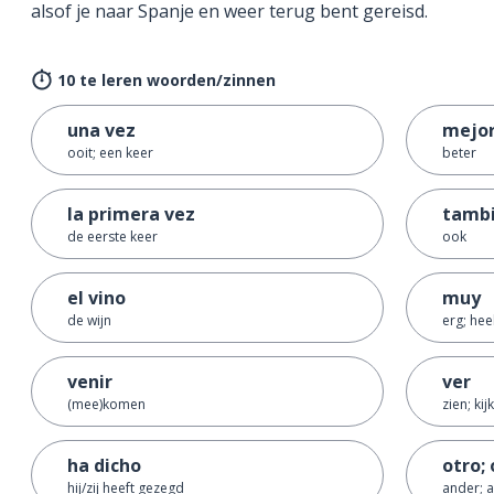
alsof je naar Spanje en weer terug bent gereisd.
10 te leren woorden/zinnen
una vez
mejo
ooit; een keer
beter
la primera vez
tamb
de eerste keer
ook
el vino
muy
de wijn
erg; hee
venir
ver
(mee)komen
zien; kij
ha dicho
otro; 
hij/zij heeft gezegd
ander; 