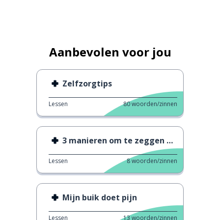
Aanbevolen voor jou
Zelfzorgtips
Lessen
80
woorden/zinnen
3 manieren om te zeggen dat je je niet goed voelt
Lessen
8
woorden/zinnen
Mijn buik doet pijn
Lessen
13
woorden/zinnen