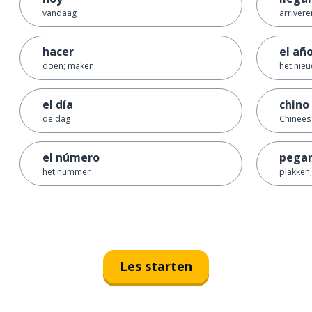
vandaag
arriver
hacer
el añ
doen; maken
het nieu
el día
chino
de dag
Chinees
el número
pega
het nummer
plakken;
Les starten