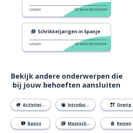
Lessen
92
woorden/zinnen
Schrikkeljarigen in Spanje
Lessen
43
woorden/zinnen
Bekijk andere onderwerpen die
bij jouw behoeften aansluiten
Activiteiten
Introducties
Overig
Basics
Maatschappij
Reizen