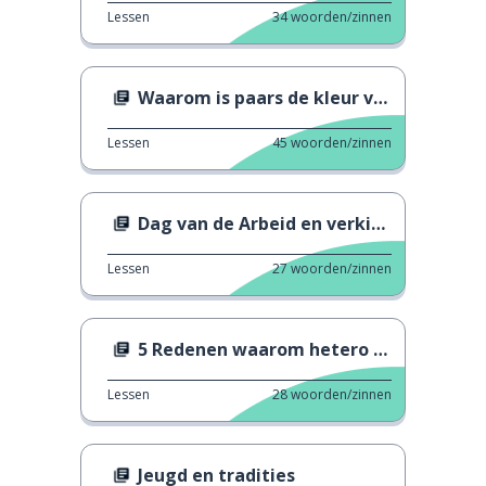
Lessen
34
woorden/zinnen
Waarom is paars de kleur van de feministes
Lessen
45
woorden/zinnen
Dag van de Arbeid en verkiezingen
Lessen
27
woorden/zinnen
5 Redenen waarom hetero Pride niet bestaat
Lessen
28
woorden/zinnen
Jeugd en tradities