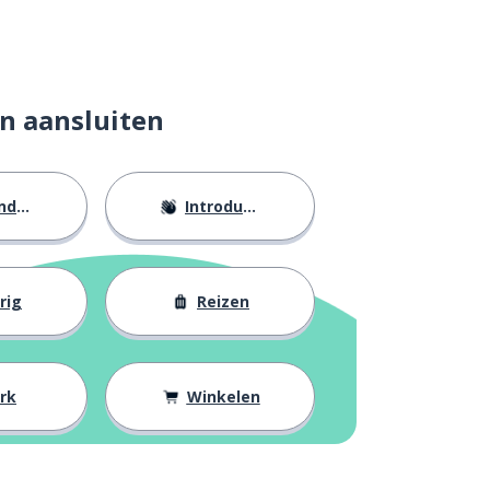
n aansluiten
eid
Introducties
rig
Reizen
rk
Winkelen