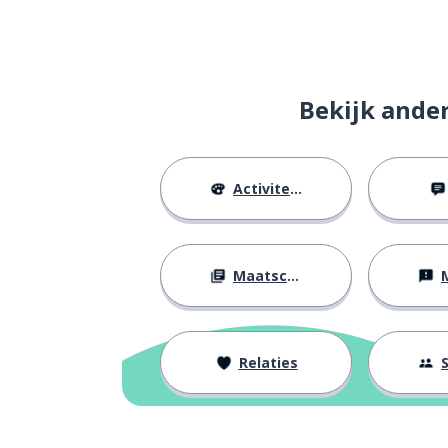
schilderen
pintar
de rok
la falda
Bekijk ande
kort
corto
Activiteiten
alleen; slechts
solo
dan
entonces
Maatschappij
M
het risico
el riesgo
spreken; prate
hablar
Relaties
S
terugkeren; te
volver