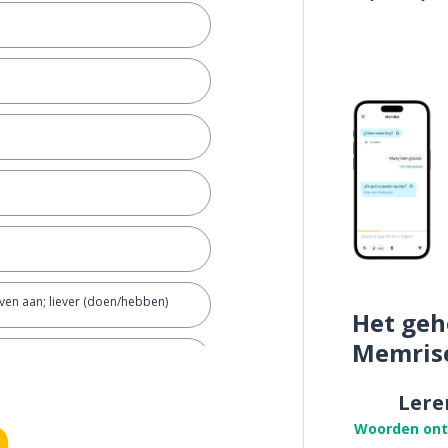
ven aan; liever (doen/hebben)
Het geh
Memris
Lere
riendin
Woorden on