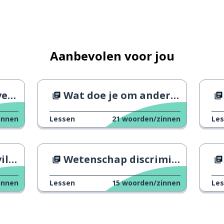
Aanbevolen voor jou
n?
Wat doe je om anderen te helpen?
innen
Lessen
21
woorden/zinnen
Le
mee)brengen; dragen
)
sis
Wetenschap discrimineert niet
innen
Lessen
15
woorden/zinnen
Le