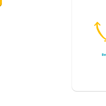
ze)
Be