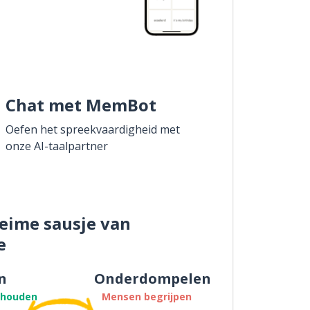
Chat met MemBot
Oefen het spreekvaardigheid met
onze AI-taalpartner
eime sausje van
e
n
Onderdompelen
thouden
Mensen begrijpen