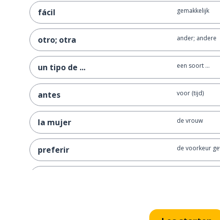
gemakkelijk
fácil
ander; andere
otro; otra
een soort ...
un tipo de ...
voor (tijd)
antes
de vrouw
la mujer
de voorkeur ge
preferir
tellen
contar
de vriend; de v
el amigo; la amiga