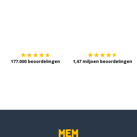
Download op de
App Store
V
177.000 beoordelingen
1,47 miljoen beoordelingen
willen
zigen