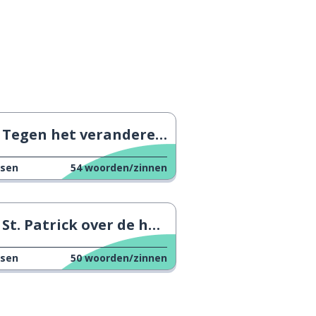
Tegen het veranderen van de klok
ssen
54
woorden/zinnen
St. Patrick over de hele wereld
ssen
50
woorden/zinnen