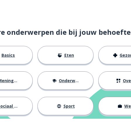
re onderwerpen die bij jouw behoefte
Basics
Eten
Gezondh
; maar (beperkend)
eningen
Onderwijs
Ove
n
ociaal leven
Sport
We
rugkomen