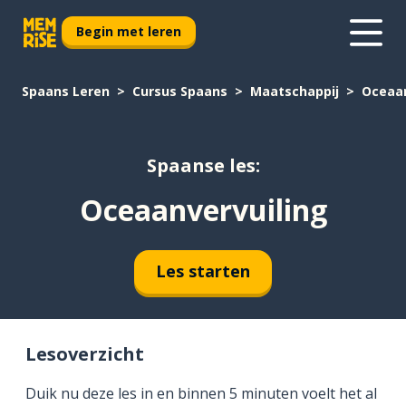
Begin met leren
Spaans Leren
Cursus Spaans
Maatschappij
Oceaan
Spaanse les:
Oceaanvervuiling
Les starten
Lesoverzicht
Duik nu deze les in en binnen 5 minuten voelt het al