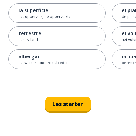
la superficie
el pl
het oppervlak; de oppervlakte
de plan
terrestre
el vo
aards; land-
het vol
albergar
ocupa
huisvesten; onderdak bieden
bezette
Les starten