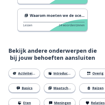
Waarom moeten we de oceaan beschermen?
Lessen
34
woorden/zinnen
Bekijk andere onderwerpen die
bij jouw behoeften aansluiten
Activiteiten
Introducties
Overig
Basics
Maatschappij
Reizen
Eten
Meningen
Relaties