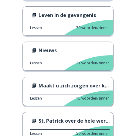
Leven in de gevangenis
Lessen
70
woorden/zinnen
Nieuws
Lessen
21
woorden/zinnen
Maakt u zich zorgen over klimaatverandering?
Lessen
15
woorden/zinnen
St. Patrick over de hele wereld
Lessen
50
woorden/zinnen