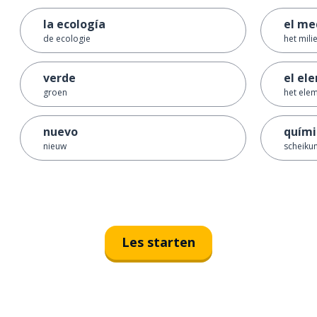
la ecología
el me
de ecologie
het mili
verde
el el
groen
het ele
nuevo
quími
nieuw
scheiku
Les starten