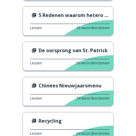
5 Redenen waarom hetero Pride niet bestaat
Lessen
28
woorden/zinnen
De oorsprong van St. Patrick
Lessen
56
woorden/zinnen
Chinees Nieuwjaarsmenu
Lessen
39
woorden/zinnen
Recycling
Lessen
34
woorden/zinnen