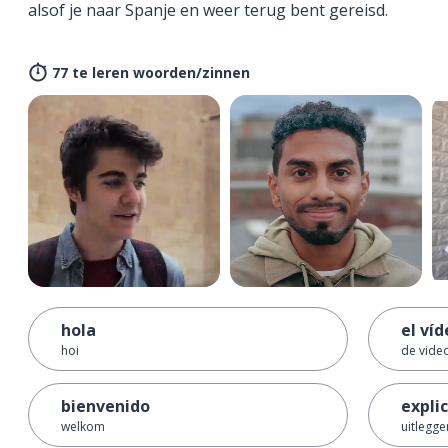
alsof je naar Spanje en weer terug bent gereisd.
77 te leren woorden/zinnen
hola
el ví
hoi
de vide
bienvenido
expli
welkom
uitlegge