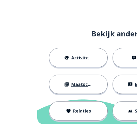
de liefde
el amor
Bekijk ande
Activiteiten
Maatschappij
M
Relaties
S