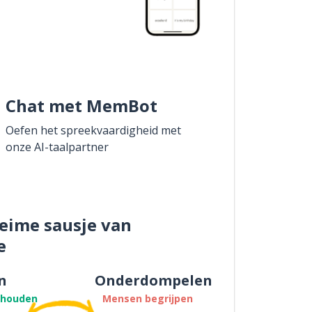
Chat met MemBot
Oefen het spreekvaardigheid met
onze AI-taalpartner
eime sausje van
e
n
Onderdompelen
thouden
Mensen begrijpen