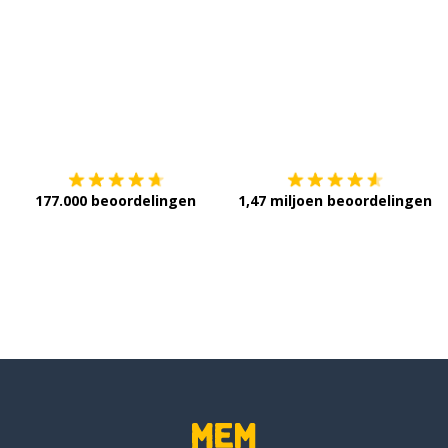
Download op de
App Store
V
177.000 beoordelingen
1,47 miljoen beoordelingen