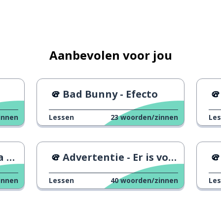
Aanbevolen voor jou
Bad Bunny - Efecto
innen
Lessen
23
woorden/zinnen
Le
pioenschap
ds
Advertentie - Er is voor iedereen plaats
innen
Lessen
40
woorden/zinnen
Le