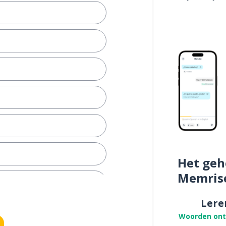
Het geh
Memris
Lere
Woorden on