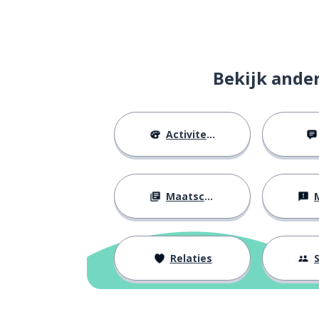
de boom
el árbol
de tak
la rama
Bekijk ande
het blad
la hoja
Activiteiten
de bloem
la flor
de berg
la montaña
Maatschappij
M
de beslissing; h
la decisión
de ingang
la entrada
Relaties
S
de uitgang
la salida