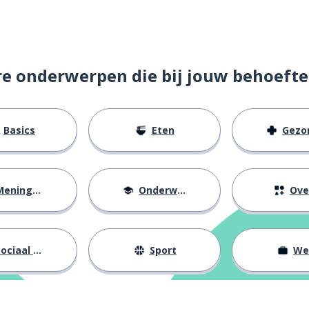
re onderwerpen die bij jouw behoefte
Basics
Eten
Gezondh
eningen
Onderwijs
Ove
et besluit
ociaal leven
Sport
We