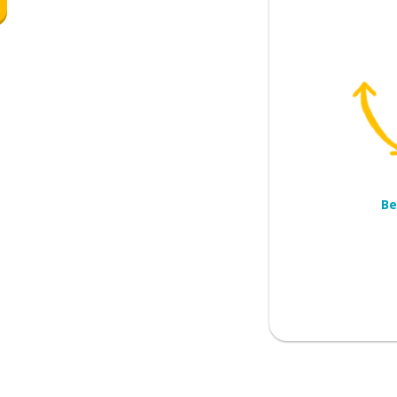
erstand
Be
kans