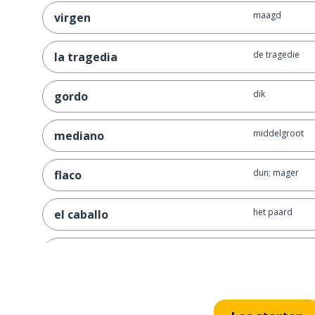
maagd
virgen
de tragedie
la tragedia
dik
gordo
middelgroot
mediano
dun; mager
flaco
het paard
el caballo
de kip
la gallina
het schaap
la oveja