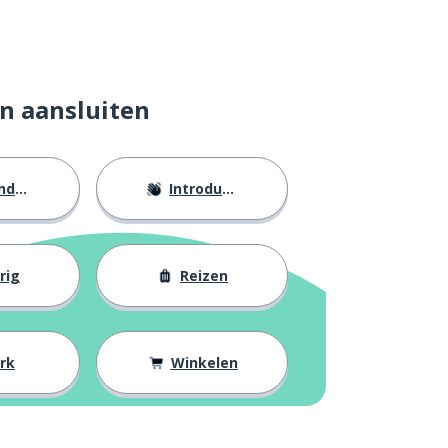
n aansluiten
eid
Introducties
rig
Reizen
rk
Winkelen