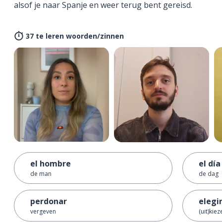
alsof je naar Spanje en weer terug bent gereisd.
37 te leren woorden/zinnen
el hombre
el día
de man
de dag
perdonar
elegi
vergeven
(uit)kiez