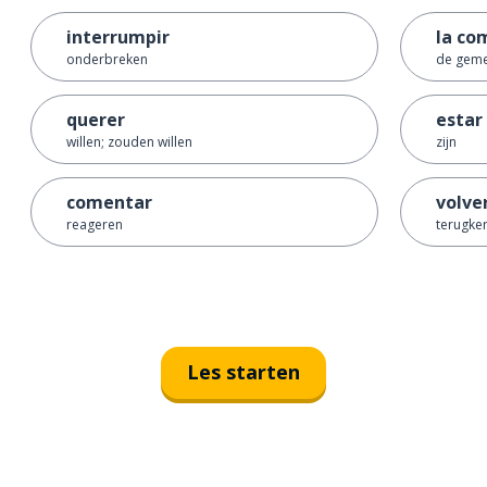
interrumpir
la co
onderbreken
de geme
querer
estar
willen; zouden willen
zijn
comentar
volve
reageren
terugke
Les starten