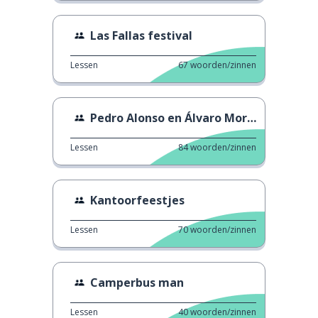
Las Fallas festival
Lessen
67
woorden/zinnen
Pedro Alonso en Álvaro Morte lezen fan tweets.
Lessen
84
woorden/zinnen
Kantoorfeestjes
Lessen
70
woorden/zinnen
Camperbus man
Lessen
40
woorden/zinnen