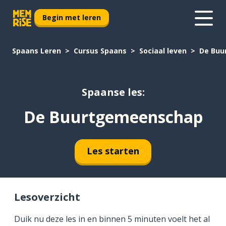
Begin met leren
Spaans Leren
Cursus Spaans
Sociaal leven
De Buu
Spaanse les:
De Buurtgemeenschap
Les starten
Lesoverzicht
Duik nu deze les in en binnen 5 minuten voelt het al